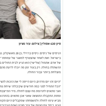
סיון סבג-אסולין | צילום: עזר מציון
הניסים של ניסים: ניס
בישראל. זאת לאחר שהצטרף למאגר של עמותת "עזר
של אדם. אתמול (שלישי) הוא הגיע לבית החולים ב
ההשתלה בחולה. רק בעוד זמן מה יוכלו לדעת מהם
מוצלחת ביותר עבור החולה.
"היום זהו יום מדהים, היום הייתה לי את הזכות להצ
"הכל התחיל לפני כמה חודשים שקיבלתי שיחת טלפו
ואני מתאים לתרומת מח עצם לחולה. מיד התייצבת
ומתח, התקבלה התוצאה שאני אכן מתאים. בהתרגשות
מביא עימו לחולה ולמשפחתו שמקבלים היום תקווה ל
הגיע. ביחד עם הצוות של עזר מציון (שהם הגיבורים