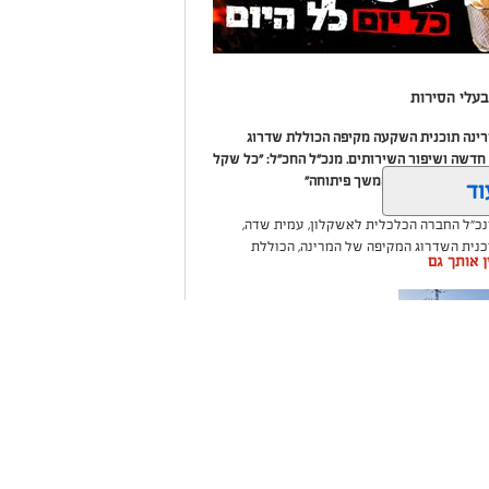
עלי הסירות
מרינה תוכנית השקעה מקיפה הכוללת שדרוג
דשה ושיפור השירותים. מנכ"ל החכ"ל: "כל שקל
 שיפור המרינה והמשך פיתוחה"
וד
נכ"ל החברה הכלכלית לאשקלון, עמית שדה,
וכנית השדרוג המקיפה של המרינה, הכוללת
ין אותך גם
ום לטובת ציבור בעלי הסירות.
ואליסף סדון, כי לאחר שלוש שנים שבהן דמי
 במרינות אחרות, עלייה בעלויות התפעול ומתוך
צעו עדכונים מינוריים בתעריפי העגינה. עוד
היות המרינה בעלת דמי העגינה ההוגנים
נה, בשיפור התשתיות ובהרחבת השירותים
ה שערים
רום