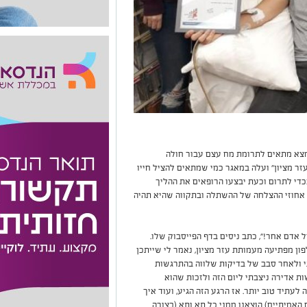
ים ברזילי, בן 28 מאשקלון, נמצא מתאים לתרומת מח עצם עבור חולה
 מציון" ועלה במאגר כמי שמתאים להציל חייו
כדי לתרום וכעת יבצעו הרופאים את ההליך
 אחוזי ההצלחה של ההשתלה ובתקווה שהיא תהיה
יל אדם אחר!", כתב ניסים בדף הפייסבוק שלו.
ן מפתיעה מעמותת עזר מציון, נאמר לי שייתכן
י ולאחר סבב של בדיקות שלווה בהתרגשות
 אדירה ניצבתי ליום הזה ולזכות שהוא
עתיד טוב יותר. אז הרגע הזה הגיע, ועוד איך
 האמיתיים) הוצאנו ממני כל תא ותא (בצורה