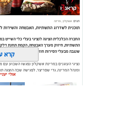
תגים:
אשקלון
,
מרינה
תוכנית לשדרוג התשתיות, האבטחה והשירות לב
החברה הכלכלית הציגה לנציגי בעלי כלי השייט ב
התשתיות, חיזוק מערך האבטחה, הקמת תחנת דלק ח
שנגבה מבעלי הסירות חוזר בחזרה אליהם באמצעות
קרא ע
נציגי העוגנים במרינת אשקלון נפגשו השבוע עם מ
ומנהל המרינה, גדי שפריצר, לפגישה שבה הוצגה ת
אולי יעני
השקעה בתשתיות, בביטחון, בשירותים ובפיתוח המק
במהלך הפגישה עודכנו נציגי העוגנים, אולס ירצין 
העגינה לא עודכנו, למרות מספר עדכונים שהתקיימו
התחשבות בעוגנים בתקופת המלחמה ואי הוודאות, בו
הודגש כי גם לאחר העדכון תמשיך מרינת אשקלון ל
בישראל, כשההכנסות ישמשו להשקעה חוזרת במרי
לרווחת בעלי כלי השייט.
משלוחים באשקלון כל
תיקון והתקנ
העסקים במקום אחד
חשמליים בד