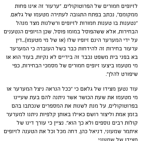
לזיופים חמורים של הפרוטוקולים. "ערעור זה אינו פחות
ממקומם", נכתב בפתח התגובה לעתירה מטעמו של גלאם.
"נטענות בו טענות חמורות לזיופים ורשלנות מצד מנהל
הבחירות, אלא ששהפוסל במומו פוסל, שכן הזיופים הנטענים
על ידי המערער הינם זיופיו שלו (או של מי מטעמו)...דין
ערעור בחירות זה להידחות כבר בשל העובדה כי המערער
בא בפני בית משפט נכבד זה בידיים לא נקיות, בעוד הוא או
מי מטעמו ביצעו זיופים חמורים של מסמכי הבחירות, כפי
שיפורט להלן".
עוד נטען מצידו של גלאם כי "ככל הנראה ניצל המערער או
מי מטעמו את שעת הכושר אשר ניתנה להם בעת שעיינו
בפרוטוקולים, על מנת לשנות את המספרים שנכתבו בהם
בזמן אמת וליצור רושם כאילו באותן קלפיות ניתנו למערער
קולות רבים נוספים ולא כך הוא". נציין כי עורך דינו של
איתמר שמעוני, דניאל כהן, דחה מכל וכל את הטענה לזיופים
מצידו של שמעוני.