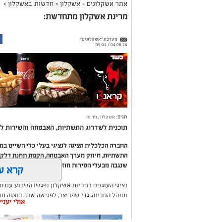
אתר אשקלונים - אשקלון
>
חדשות באשקלון
>
מרינת אשקלון מתחדשת:
מערכת "אשקלונים"
04.08.26 / 09:01
תגים:
אשקלון
,
מרינה
תוכנית לשדרוג התשתיות, האבטחה והשירות לב
החברה הכלכלית הציגה לנציגי בעלי כלי השייט ב
התשתיות, חיזוק מערך האבטחה, הקמת תחנת דלק ח
שנגבה מבעלי הסירות חוזר בחזרה אליהם באמצעות
קרא ע
נציגי העוגנים במרינת אשקלון נפגשו השבוע עם מ
ומנהל המרינה, גדי שפריצר, לפגישה שבה הוצגה ת
אולי יעני
השקעה בתשתיות, בביטחון, בשירותים ובפיתוח המק