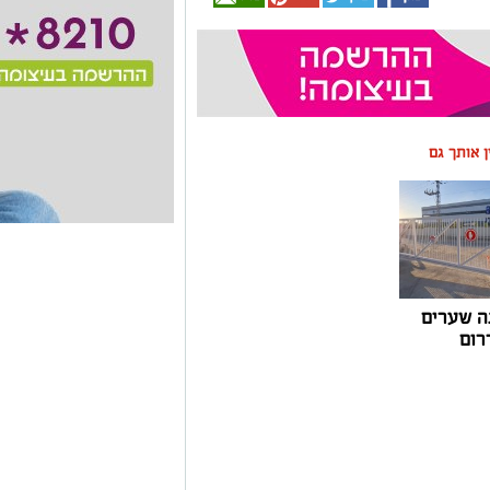
ין אותך גם
ה שערים
רום