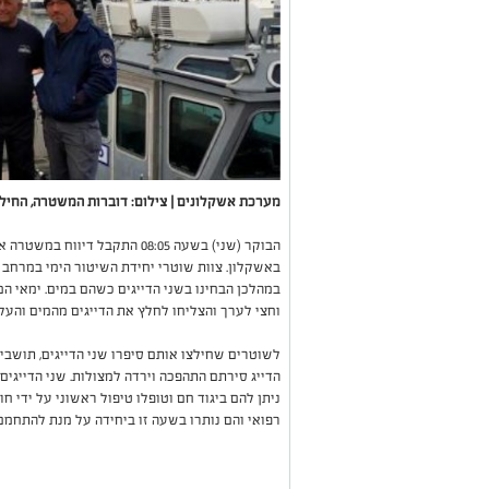
מערכת אשקלונים | צילום: דוברות המשטרה, החיל
הבוקר (שני) בשעה 08:05 התקבל 
באשקלון. צוות שוטרי יחידת השיטור הימי במרחב 
במהלכן הבחינו בשני הדייגים כשהם במים. ימאי ה
וחצי לערך והצליחו לחלץ את הדייגים מהמים והע
הדייג סירתם התהפכה וירדה למצולות. שני הדייגים
ניתן להם ביגוד חם וטופלו טיפול ראשוני על ידי חו
רפואי והם נותרו בשעה זו ביחידה על מנת להתחמ