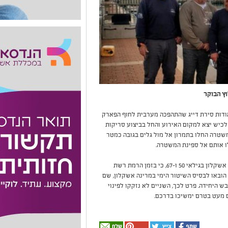
וץ הבוקר
דיווח במשטרה אודות סירת דייג שהתהפכה מערבית לחוף הפארק
לכיש יצא למקום האירוע והחל בביצוע סריקות
משטרה החלו בתמרון אל מול גלים בגובה כמטר
לו אותם אל ספינת המשטרה.
לשוטרים שחילצו אותם סיפרו שני הדייגים, תושבי אשקלון בגילאי 50 ו-67, כי בזמן הרמת רשת
 הובאו לבסיס השיטור הימי במרינה אשקלון, שם
בש היחידה. פרט לכך, השניים לא נזקקו לפינוי
ם מעט בטרם ימשיכו בדרכם.