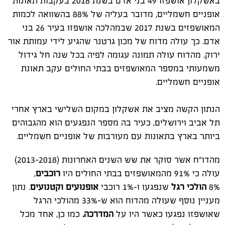
באשקלון אושפזו 49 בני אדם בשנת 2018 בעקבות תאונות
אופניים חשמליים, מדובר בעליה של 88% בהשוואה לכמות
המאושפזים בשנת 2017 שבמהלכה אושפזו בעיר 26 בני
אדם. כך עולה מדוח של מכון גרטנר שהגיע לידי עמותת אור
ירוק. מהדוח עולה תמונה עגומה לפיה בכל שנה חל גידול
משמעותי במספר המאושפזים בבתי החולים עקב תאונת
אופניים חשמליים.
הנתון הקשה מציב את אשקלון במקום השלישי בארץ אחרי
תל אביב וירושלים, כעיר בה מספר הנפגעים הוא מהגבוהים
ביותר בארץ בתאונות עם מעורבות של אופניים חשמליים.
מהדו"ח אשר סוקר את שש השנים האחרונות (2013-2018)
עולה כי 91% מהמאושפזים בבתי החולים היו
רוכבים
,
8%
הולכי רגל
שנפגעו ו-1% רוכבי
אופנועים וקטנועים
. נתון
מעניין נוסף שעולה מהדוח הוא ש-33% מהולכי הרגל
שאושפזו נפגעו כאשר היו על
המדרכה.
כמו כן, אחד מכל