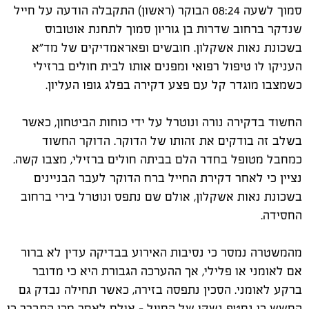
סמוך לשעה 08:24 הבוקר (ראשון) התקבלה הודעה על חייל
שנדקר ברחוב שדרות בן גוריון סמוך לתחנת אוטובוס
בשכונת נאות אשקלון. חובשים ופאראמדיקים של מד"א
העניקו לו טיפול רפואי ומפנים אותו לבית חולים ברזילי
כשמצבו מוגדר קל עם פצע דקירה בפלג גופו העליון.
החשוד בדקירה נורה ונוטרל על ידי כוחות הביטחון, כאשר
בשלב זה בודקים את זהותו של הדוקר. הדוקר החשוד
כמחבל מטופל בחדר הלם בביתה חולים ברזילי, מצבו קשה.
נציין כי לאחר דקירת החייל ברח הדוקר לעבר הבניינים
בשכונת נאות אשקלון, אולם שם נתפס ונוטרל בירי ברחוב
החסידה.
מהמשטרה נמסר כי נסיבות האירוע בבדיקה עדין לא ברור
אם לאומני או פלילי, אך ההערכה הגבורת היא כי מדובר
ברקע לאומני. הסכין נתפסה בזירה, כאשר תחילה נבדק גם
החשש כי נחטף נשקו של החייל - אולם לאחר מכן התברר כי