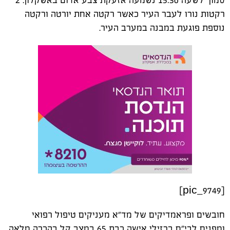
סמוך לשעה 15:30 נשמעה אזעקת צבע אדום באשקלון. 2
רקטות נורו לעבר העיר כאשר רקטה אחת יורטה ורקטה
נוספת פוגעת במבנה במערב העיר.
[pic_9749]
חובשים ופראמדיקים של מד"א מעניקים טיפול רפואי
ומפנים לבי"ח ברזילי אישה כבת 65 במצב קל בהכרה מלאה