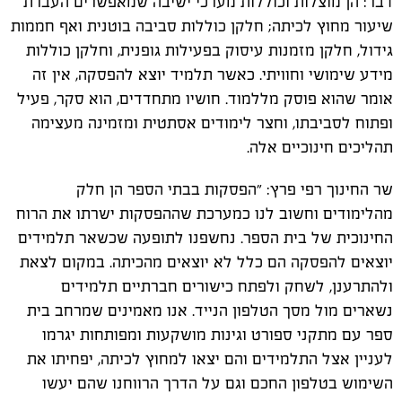
דבר: הן מוצלות וכוללות מערכי ישיבה שמאפשרים העברת
שיעור מחוץ לכיתה; חלקן כוללות סביבה בוטנית ואף חממות
גידול, חלקן מזמנות עיסוק בפעילות גופנית, וחלקן כוללות
מידע שימושי וחוויתי. כאשר תלמיד יוצא להפסקה, אין זה
אומר שהוא פוסק מללמוד. חושיו מתחדדים, הוא סקר, פעיל
ופתוח לסביבתו, וחצר לימודים אסתטית ומזמינה מעצימה
תהליכים חינוכיים אלה.
שר החינוך רפי פרץ: ״הפסקות בבתי הספר הן חלק
מהלימודים וחשוב לנו כמערכת שההפסקות ישרתו את הרוח
החינוכית של בית הספר. נחשפנו לתופעה שכשאר תלמידים
יוצאים להפסקה הם כלל לא יוצאים מהכיתה. במקום לצאת
ולהתרענן, לשחק ולפתח כישורים חברתיים תלמידים
נשארים מול מסך הטלפון הנייד. אנו מאמינים שמרחב בית
ספר עם מתקני ספורט וגינות מושקעות ומפותחות יגרמו
לעניין אצל התלמידים והם יצאו למחוץ לכיתה, יפחיתו את
השימוש בטלפון החכם וגם על הדרך הרווחנו שהם יעשו