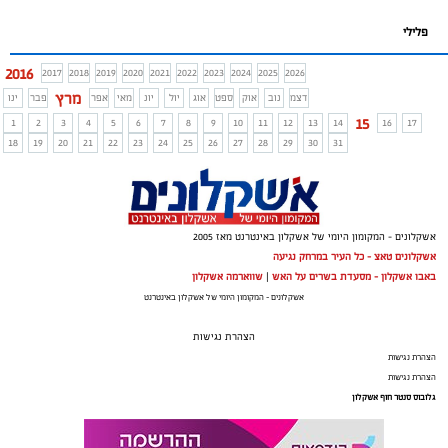
פלילי
2016
2017
2018
2019
2020
2021
2022
2023
2024
2025
2026
מרץ
דצמ
נוב
אוק
ספט
אוג
יול
יונ
מאי
אפר
פבר
ינו
15
1
2
3
4
5
6
7
8
9
10
11
12
13
14
16
17
18
19
20
21
22
23
24
25
26
27
28
29
30
31
אשקלונים - המקומון היומי של אשקלון באינטרנט מאז 2005
אשקלונים טאצ - כל העיר במרחק נגיעה
באבו אשקלון - מסעדת בשרים על האש
|
שווארמה אשקלון
אשקלונים - המקומון היומי של אשקלון באינטרנט
הצהרת נגישות
הצהרת נגישות
הצהרת נגישות
גלובוס סנטר חוף אשקלון