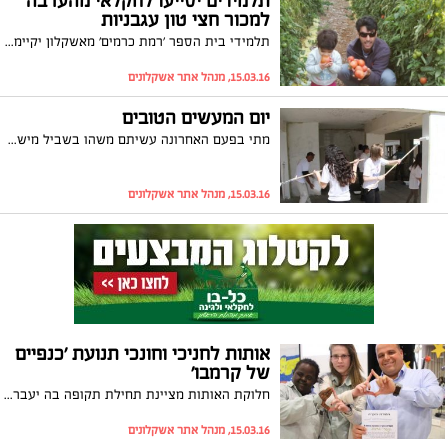
תלמידים יסייעו לחקלאי מהערבה
למכור חצי טון עגבניות
תלמידי בית הספר 'רמת כרמים' מאשקלון יקיימו ביום חמישי הקרוב יריד עגבניות, שכל הכנסותיו יועברו לחקלאי שגידל אותן, אך לא עמד בעלויות הקטיף והשיווק שלהן
15.03.16, מנהל אתר אשקלונים
יום המעשים הטובים
מתי בפעם האחרונה עשיתם משהו בשביל מישהו? 'יום המעשים הטובים' יצוין היום (שלישי) בבכל הארץ וגם באשקלון ויהווה הזדמנות מצוינת לעשייה התנדבותית ומספקת למען הקהילה
15.03.16, מנהל אתר אשקלונים
אותות לחניכי וחונכי תנועת 'כנפיים
של קרמבו'
חלוקת האותות מציינת תחילת תקופה בה יעברו החניכים והחונכים את מערך 'מורשת' בנושא הערכים שמובילים את התנועה - שייכות, יכולת, חברות, אהבה וציונות
15.03.16, מנהל אתר אשקלונים