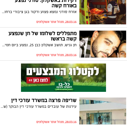
דקירות באשקלון: סודני נפצע
באורח קשה
אזרח סודני נמצא פצוע ודקור בגן ציבורי ברחוב בנימין באשקלון. חקירה ראשונית העלהת כי הרקע למעשה הוא פלילי, הפצוע הועבר במצב קשה לביה"ח ברזילי
28.03.16, מנהל אתר אשקלונים
מתפללים לשלומו של חן שנפצע
קשה בראשו
חן גניש, תושב אשקלון כבן 25, נפצע ביום חמישי האחרון במהלך בילוי. משפחתו לא עוזבת לרגע את מיטתו בבית החולים סורוקה ומבקשת מכל מי שיכול להתפלל לשלומו
28.03.16, מנהל אתר אשקלונים
שריפה פרצה במשרד עורכי דין
עירנות של עובדים במשרד עורכי דין הבוקר (שני), מנעה התפשטות של שריפה בבניין סנטר באשקלון. למרבה המזל האירוע הסתיים ללא נפגעים
28.03.16, מנהל אתר אשקלונים