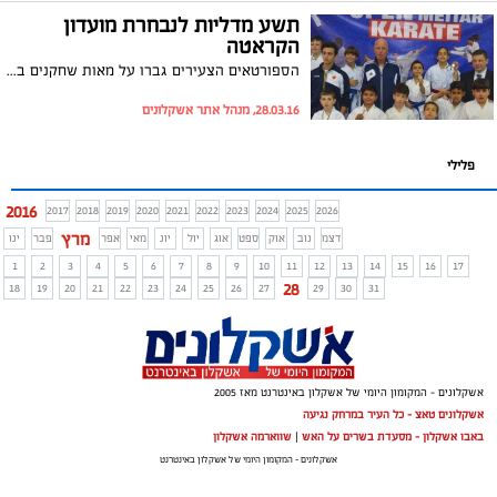
תשע מדליות לנבחרת מועדון
הקראטה
הספורטאים הצעירים גברו על מאות שחקנים בכירים בענף במקצים שונים
28.03.16, מנהל אתר אשקלונים
פלילי
2016
2017
2018
2019
2020
2021
2022
2023
2024
2025
2026
מרץ
דצמ
נוב
אוק
ספט
אוג
יול
יונ
מאי
אפר
פבר
ינו
1
2
3
4
5
6
7
8
9
10
11
12
13
14
15
16
17
28
18
19
20
21
22
23
24
25
26
27
29
30
31
אשקלונים - המקומון היומי של אשקלון באינטרנט מאז 2005
אשקלונים טאצ - כל העיר במרחק נגיעה
באבו אשקלון - מסעדת בשרים על האש
|
שווארמה אשקלון
אשקלונים - המקומון היומי של אשקלון באינטרנט