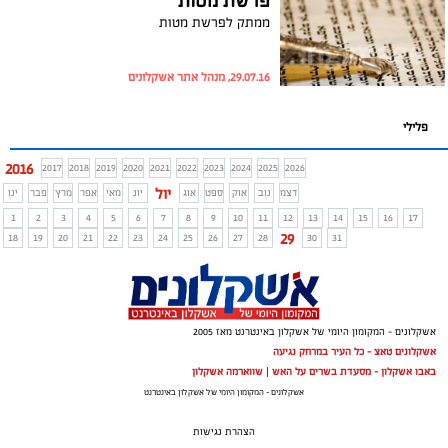
פרשת מטות
ממתק לפרשת מטות
29.07.16, מנהל אתר אשקלונים
פלילי
2016
2017
2018
2019
2020
2021
2022
2023
2024
2025
2026
יול
דצמ
נוב
אוק
ספט
אוג
יונ
מאי
אפר
מרץ
פבר
ינו
1
2
3
4
5
6
7
8
9
10
11
12
13
14
15
16
17
29
18
19
20
21
22
23
24
25
26
27
28
30
31
אשקלונים - המקומון היומי של אשקלון באינטרנט מאז 2005
אשקלונים טאצ - כל העיר במרחק נגיעה
באבו אשקלון - מסעדת בשרים על האש
|
שווארמה אשקלון
אשקלונים - המקומון היומי של אשקלון באינטרנט
הצהרת נגישות