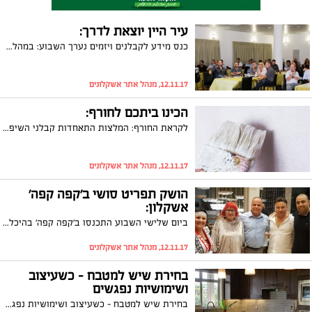
עיר היין יוצאת לדרך:
כנס מידע לקבלנים ויזמים נערך השבוע: במהלך הכנס קיבלו הקבלנים את המידע הרלוונטי לקראת בניית השכונה החדשה
12.11.17, מנהל אתר אשקלונים
הכינו ביתכם לחורף:
לקראת החורף: המלצות התאחדות קבלני השיפוצים להכנת הבית לעונת הגשמים
12.11.17, מנהל אתר אשקלונים
הושק תפריט סושי ב'קפה קפה'
אשקלון:
ביום שלישי השבוע התכנסו ב'קפה קפה' בהיכל התרבות באשקלון מכובדים רבים, אישי ציבור, עיתונאים ומובילי דעת קהל בעיר. זאת לרגל השקת פריט הסושי החדש במקום. מנהל המקום, קובי טקייה: "אנחנו מציעים סוגי סושי שאין בשום מקום אחר"
12.11.17, מנהל אתר אשקלונים
בחירת שיש למטבח – כשעיצוב
ושימושיות נפגשים
בחירת שיש למטבח – כשעיצוב ושימושיות נפגשים