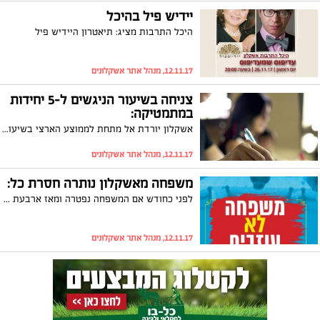
יידיש פיל בהיכל
היכל התרבות מציג: תיאטרון היידיש פיל
12.11.17, מנהל אתר אשקלונים
צניחה בשיעור הניגשים ל-5 יחידות
במתמטיקה:
אשקלון יורדת אל מתחת לממוצע הארצי בשיעור הניגשים לבגרות 5 יחידות במתמטיקה: כך על פי נתוני "מפת המצוינות של ישראל", העיר אשקלון ירדה ב-20% בשיעור הניגשים לבגרות וצללה אל מתחת לממוצע הארצי
12.11.17, מנהל אתר אשקלונים
משפחה מאשקלון נותרה חסרת כל:
לפני כחודש אם המשפחה נפטרה ומאז ארבעת ילדיה נותרו חסרי משענת כלכלית ונפשית. תושבי העיר פתחו במבצע מיוחד בכדי לסייע לילדים ולאביהם הנכה שאינו יכול לדאוג להם כלכלית
12.11.17, מנהל אתר אשקלונים