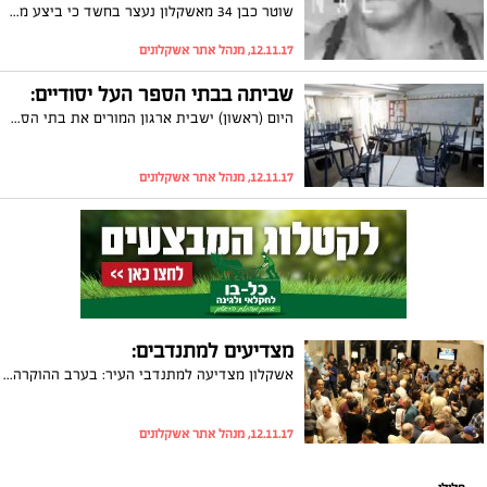
שוטר כבן 34 מאשקלון נעצר בחשד כי ביצע מעשה שוד במסווה של חיפוש משטרתי. לאחר שהופצה תמונתו על ידי המשטרה, הוא זוהה ונעצר בחשד לביצוע שוד והפרת אמונים. סנגורו: "השוטר הופתע ממעצרו, הוא מכחיש את החשדות"
12.11.17, מנהל אתר אשקלונים
שביתה בבתי הספר העל יסודיים:
היום (ראשון) ישבית ארגון המורים את בתי הספר העל-יסודיים ליום אחד במחאה על שכר המורים המלמדים בחינוך העל יסודי. איזה בתי ספר יושבתו ומה צריך לדעת על השביתה
12.11.17, מנהל אתר אשקלונים
מצדיעים למתנדבים:
אשקלון מצדיעה למתנדבי העיר: בערב ההוקרה המרגש בהיכל התרבות באשקלון הופיעה הזמרת ירדנה ארזי
12.11.17, מנהל אתר אשקלונים