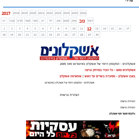
פלילי
2017
2018
2019
2020
2021
2022
2023
2024
2025
2026
נוב
דצמ
אוק
ספט
אוג
יול
יונ
מאי
אפר
מרץ
פבר
ינו
12
1
2
3
4
5
6
7
8
9
10
11
13
14
15
16
17
18
19
20
21
22
23
24
25
26
27
28
29
30
אשקלונים - המקומון היומי של אשקלון באינטרנט מאז 2005
אשקלונים טאצ - כל העיר במרחק נגיעה
באבו אשקלון - מסעדת בשרים על האש
|
שווארמה אשקלון
אשקלונים - המקומון היומי של אשקלון באינטרנט
הצהרת נגישות
הצהרת נגישות
הצהרת נגישות
גלובוס סנטר חוף אשקלון