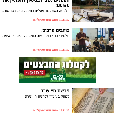
הפסלים נשברו בניסיון להעתיק את
מקומם:
חלם זה כאן: צמד פסלים המסמלים את שמשון ודלילה, התנפצו במהלך ניסיון של העירייה להעתיק אותם למקום אחר. העירייה התנצלה על הטעות אבל האמנים הרצל ועופרה הדר שיצרו את הפסלים מתקשים להתאושש. הרצל מסר ל"אשקלונים": "ישבנו ובכינו", העירייה: "התנצלנו בפני האמנים"
15.11.17, מנהל אתר אשקלונים
כותבים ערכים:
תלמידי הנרי רוסון שוב כתיבת ערכים ל'וויקיפדיה' על אישים מתחום התקשורת זו השנה השנייה בה יוצרים התלמידים ערכים חדשים שלא קיימים במאגר המידע של האתר. בחודש הבא ייערך דיבייט בין התלמידים לאישים שנבחרו, בהם כתבי ערוץ 2 ו'ידיעות אחרונות'
15.11.17, מנהל אתר אשקלונים
פרשת חיי שרה
ממתק בני ציון לפרשת חיי שרה
15.11.17, מנהל אתר אשקלונים