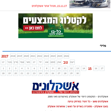
15.11.17, מנהל אתר אשקלונים
פלילי
2017
2018
2019
2020
2021
2022
2023
2024
2025
2026
נוב
דצמ
אוק
ספט
אוג
יול
יונ
מאי
אפר
מרץ
פבר
ינו
15
1
2
3
4
5
6
7
8
9
10
11
12
13
14
16
17
18
19
20
21
22
23
24
25
26
27
28
29
30
אשקלונים - המקומון היומי של אשקלון באינטרנט מאז 2005
אשקלונים טאצ - כל העיר במרחק נגיעה
באבו אשקלון - מסעדת בשרים על האש
|
שווארמה אשקלון