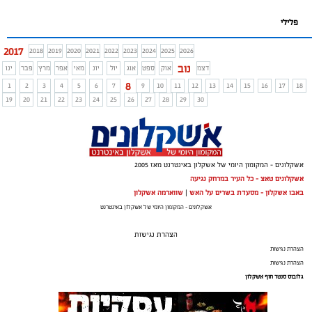
פלילי
2017
2018
2019
2020
2021
2022
2023
2024
2025
2026
נוב
דצמ
אוק
ספט
אוג
יול
יונ
מאי
אפר
מרץ
פבר
ינו
8
1
2
3
4
5
6
7
9
10
11
12
13
14
15
16
17
18
19
20
21
22
23
24
25
26
27
28
29
30
אשקלונים - המקומון היומי של אשקלון באינטרנט מאז 2005
אשקלונים טאצ - כל העיר במרחק נגיעה
באבו אשקלון - מסעדת בשרים על האש
|
שווארמה אשקלון
אשקלונים - המקומון היומי של אשקלון באינטרנט
הצהרת נגישות
הצהרת נגישות
הצהרת נגישות
גלובוס סנטר חוף אשקלון