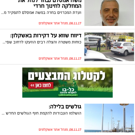
משה אמסלם נבחר לנהל את
המחלקה לחינוך חרדי
ועדת המכרזים בחרה במשה אמסלם לתפקיד מנהל מחלקת החינוך החרדי. חבר המועצה היוצא, חי דהרי: "המחלקה לחינוך החרדי היא יוזמה שעמלתי עליה, מאחל בהצלחה למנהל הנבחר"
08.11.17, מנהל אתר אשקלונים
דיווח שווא על דקירות באשקלון:
כוחות משטרה והצלה רבים הוזעקו לרחוב שפירא היום (רביעי), לאחר שדווח כי מחבל דקר חמישה אנשים ברחוב. עד מהרה התברר כי מדובר באירוע שפרץ ככל הנראה על רקע ויכוח אישי, כאשר איש לא נדקר ולא נפגע. במשטרה מבקשים: "לגלות אחריות כלפי הציבור ולא לפרסם דברים שלא מבוססים ושאינם מאומתים"
08.11.17, מנהל אתר אשקלונים
גולשים בלילה:
הושלמו העבודות להקמת חוף הגולשים החדש בחוף 'דלילה': כעת עם תוספת התאורה החדשה ועם שינויים בתאורה הקיימת, תתאפשר גלישה בחוף גם בשעות החשיכה. הממונה על החופים, יוחאי יפרח: "מגיע לגולשים בית אמיתי"
08.11.17, מנהל אתר אשקלונים