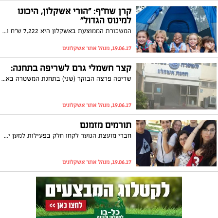
קרן שח"ף: "הורי אשקלון, היכונו
למינוס הגדול"
המשכורת הממוצעת באשקלון היא 7,222 ש"ח ואילו ההוצאה הממוצעת למשפחה בחודשי הקיץ היא כעשרת אלפים ש"ח. המשמעות: מינוס גדול להורים באשקלון
19.06.17, מנהל אתר אשקלונים
קצר חשמלי גרם לשריפה בתחנה:
שריפה פרצה הבוקר (שני) בתחנת המשטרה באשקלון. למרבה המזל איש לא נפגע, נזק נגרם לארון החשמל
19.06.17, מנהל אתר אשקלונים
תורמים מזמנם
חברי מועצת הנוער לקחו חלק בפעילות למען ילדים עם צרכים מיוחדים: חברי המועצה הגיעו לבית הספר ארלוזרוב והעבירו פעילות מגבשת שכללה משחקי חברה והיכרות. היה כיף!
19.06.17, מנהל אתר אשקלונים