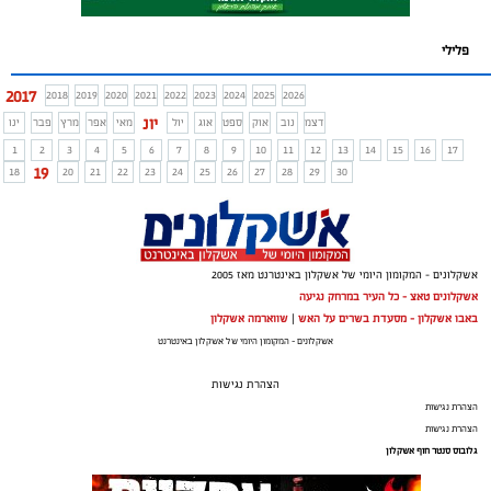
פלילי
2017
2018
2019
2020
2021
2022
2023
2024
2025
2026
יונ
דצמ
נוב
אוק
ספט
אוג
יול
מאי
אפר
מרץ
פבר
ינו
1
2
3
4
5
6
7
8
9
10
11
12
13
14
15
16
17
19
18
20
21
22
23
24
25
26
27
28
29
30
אשקלונים - המקומון היומי של אשקלון באינטרנט מאז 2005
אשקלונים טאצ - כל העיר במרחק נגיעה
באבו אשקלון - מסעדת בשרים על האש
|
שווארמה אשקלון
אשקלונים - המקומון היומי של אשקלון באינטרנט
הצהרת נגישות
הצהרת נגישות
הצהרת נגישות
גלובוס סנטר חוף אשקלון