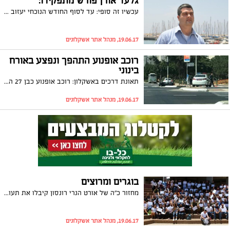
גלעד אורן פורש מתפקידו:
עכשיו זה סופי: עד לסוף החודש הנוכחי יעזוב מנכ"ל החברה הכלכלית, גלעד אורן, את תפקידו לאחר שמונה שנים בתפקיד ועם שורה של פרויקטים אותם הוביל
19.06.17, מנהל אתר אשקלונים
רוכב אופנוע התהפך ונפצע באורח
בינוני
תאונת דרכים באשקלון: רוכב אופנוע כבן 27 התהפך בכביש ראשי. הוא פונה על ידי מד"א עם פגיעה בגפיים במצב בינוני לביה"ח ברזילי
19.06.17, מנהל אתר אשקלונים
בוגרים ומרוצים
מחזור כ"ה של אורט הנרי רונסון קיבלו את תעודות הבגרות. בטקס המסורתי, המהווה גם מפגש מחזור, נפגשו בשישי האחרון בוגרי המחזור שהגיעו מכל קצוות הארץ עם ובלי מדים, פגשו את המחנכות ואת ההנהלה, צפו בסרטון קצר של קטעים מן העבר וכמובן, קיבלו את תעודות הבגרות. למחזור זה המתהדר אף הוא ב100% גיוס לצה"ל, יש הצלחה רבה גם בשיעור הזכאים לבגרות 90.6. שאפו!
19.06.17, מנהל אתר אשקלונים