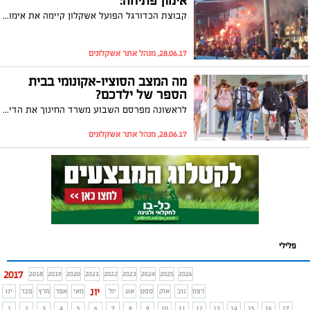
אימון פתיחה:
קבוצת הכדורגל הפועל אשקלון קיימה את אימון הפתיחה לקראת עונת המשחקים הבאה
28.06.17, מנהל אתר אשקלונים
מה המצב הסוציו-אקונומי בבית
הספר של ילדכם?
לראשונה מפרסם השבוע משרד החינוך את הדירוג ממנו ניתן ללמוד על מצבם הכלכלי והחברתי של התלמידים בכל בתי הספר בישראל. כמה בתי ספר באשקלון ממוקמים בעשירון העליון ואיזה דירוג ניתן לבית הספר של ילדיכם
28.06.17, מנהל אתר אשקלונים
פלילי
2017
2018
2019
2020
2021
2022
2023
2024
2025
2026
יונ
דצמ
נוב
אוק
ספט
אוג
יול
מאי
אפר
מרץ
פבר
ינו
1
2
3
4
5
6
7
8
9
10
11
12
13
14
15
16
17