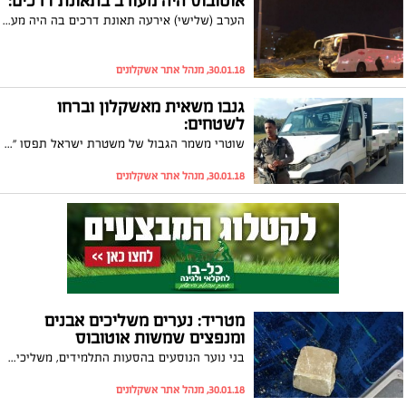
אוטובוס היה מעורב בתאונת דרכים:
הערב (שלישי) אירעה תאונת דרכים בה היה מעורב אוטובוס שפגע בשני עצי דקל על אי תנועה. למרבה המזל לא היו נפגעים
30.01.18, מנהל אתר אשקלונים
גנבו משאית מאשקלון וברחו
לשטחים:
שוטרי משמר הגבול של משטרת ישראל תפסו "על חם" חשוד בגניבת משאית מאשקלון. בעקבות שיתוף פעולה עם חברת "איתוראן", החשוד נעצר במחסום
30.01.18, מנהל אתר אשקלונים
מטריד: נערים משליכים אבנים
ומנפצים שמשות אוטובוס
בני נוער הנוסעים בהסעות התלמידים, משליכים אבנים על האוטובוסים כ"מעשה קונדס" ולא ערים לחומרת מעשיהם. במשטרה קוראים להורים להעלות את הנושא למודעות ובינתיים בחברת "דן בדרום" מתמודדים מפעם לפעם עם נזקים של חלונות אוטובוס שבורים
30.01.18, מנהל אתר אשקלונים