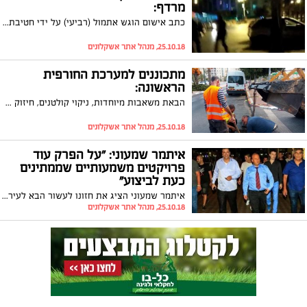
מרדף:
כתב אישום הוגש אתמול (רביעי) על ידי חטיבת התביעות במשטרת ישראל כנגד צעיר תושב הדרום שפצח ב"מסע" עבירות תעבורתיות ופליליות לפני כשבועיים עד שנעצר על ידי שוטרים הודות לאזרח שסייע. צפו בתיעוד המרדף שהגיע ל"אשקלונים"
25.10.18, מנהל אתר אשקלונים
מתכוננים למערכת החורפית
הראשונה:
הבאת משאבות מיוחדות, ניקוי קולטנים, חיזוק עמודי שילוט ותאורה וגיזום עצים מועדים הם רק חלק מפעולות העירייה לשמירה על חורף בטוח בעיר
25.10.18, מנהל אתר אשקלונים
איתמר שמעוני: "על הפרק עוד
פרויקטים משמעותיים שממתינים
כעת לביצוע״
איתמר שמעוני הציג את חזונו לעשור הבא לעיר אשקלון ואמר כי: ״תנופת הפיתוח המשמעותית שביצענו ברצועת החוף של אשקלון הפכה את העיר למוקד משיכה אזורי ולמקור גאווה לתושבים. אנחנו רק בתחילת הדרך בכל הנוגע לפיתוח רצועת החוף. על הפרק עוד פרויקטים משמעותיים שממתינים כעת לביצוע״
25.10.18, מנהל אתר אשקלונים