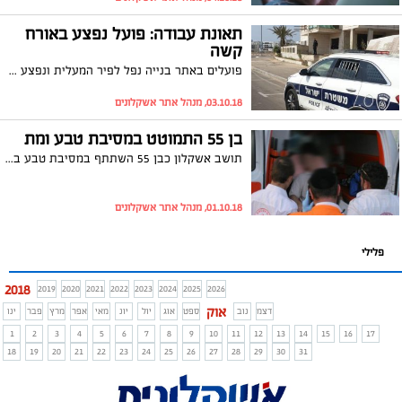
תאונת עבודה: פועל נפצע באורח
קשה
פועלים באתר בנייה נפל לפיר המעלית ונפצע באורח קשה. נפתחה חקירה לנסיבות האירוע והועבר דיווח למשרד העבודה
03.10.18, מנהל אתר אשקלונים
בן 55 התמוטט במסיבת טבע ומת
תושב אשקלון כבן 55 השתתף במסיבת טבע בצפון והתמוטט במהלכה. הוא הובהל לבית החולים זיו בצפת תוך כדי פעולות החייאה, אך שם נקבע מותו. המשטרה פתחה בחקירה
01.10.18, מנהל אתר אשקלונים
פלילי
2018
2019
2020
2021
2022
2023
2024
2025
2026
אוק
דצמ
נוב
ספט
אוג
יול
יונ
מאי
אפר
מרץ
פבר
ינו
1
2
3
4
5
6
7
8
9
10
11
12
13
14
15
16
17
18
19
20
21
22
23
24
25
26
27
28
29
30
31