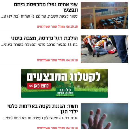
שני אחים נפלו ממרפסת ביתם
ונפצעו
סמוך לצאת השבת, אח (בן 5) ואחות (בת 17) אשר היו במרפסת ביתם נפלו ונחבלו בדרגות פציעה שונות. כוחות מד"א אשר הגיעו למקום העניקו סיוע ראשוני ופינו את הנפגעים לבית החולים ברזילי
06.10.18, מנהל אתר אשקלונים
הולכת רגל נדרסה, מצבה בינוני
בת 33 נפגעה מרכב פרטי ונפצעה באורח בינוני. חובש מד"א, בן טטרו: "האישה סבלה מחבלה בראש, הענקנו לה טיפול רפואי ופינינו אותה בדחיפות לבית החולים כשמצבה בינוני עד קשה ויציב"
04.10.18, מנהל אתר אשקלונים
חשד: הגננת נקטה באלימות כלפי
ילדי הגן
גננת בת 61 מאשקלון נעצרה ותובא היום (חמישי) להארכת מעצר בחשד כי פגעה בפעוטות שהיו תחת חסותה. המשטרה: "רואים בחומרה רבה כל חשד לפגיעה בחסרי ישע"
04.10.18, מנהל אתר אשקלונים