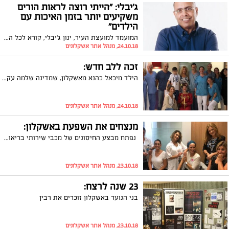
ג'יבלי: "הייתי רוצה לראות הורים
משקיעים יותר בזמן האיכות עם
הילדים"
המועמד למועצת העיר, ינון ג'יבלי, קורא לכל ההורים באשקלון להתאגד ולבחור לעצמם נציגות במועצת העיר
24.10.18, מנהל אתר אשקלונים
זכה ללב חדש:
הילד מיכאל כהנא מאשקלון, שמדינה שלמה עקבה אחריו, עבר השתלת לב מלאכותי שהצילה את חייו. זו הפעם הראשונה בישראל שבוצעה השתלת לב מלאכותי בתוך גופו של ילד
24.10.18, מנהל אתר אשקלונים
מנצחים את השפעת באשקלון:
נפתח מבצע החיסונים של מכבי שירותי בריאות נגד שפעת באשקלון וכבר אלפי חיסונים מחולקים בימים אלה למרפאות מכבי בעיר. חגית מדמוני האחות המחוזית של מחוז דרום קוראת לציבור: "הקדימו להתחסן ומנעו תחלואה מיותרת"
23.10.18, מנהל אתר אשקלונים
23 שנה לרצח:
בני הנוער באשקלון זוכרים את רבין
23.10.18, מנהל אתר אשקלונים