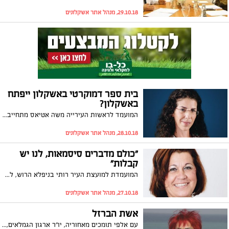
29.10.18, מנהל אתר אשקלונים
בית ספר דמוקרטי באשקלון ייפתח
באשקלון?
המועמד לראשות העירייה משה אטיאס מתחייב השבוע, "במידה ואבחר לראשות העירייה אבנה בית ספר דמוקרטי באשקלון". ברשימתו של אטיאס ניצבות נשות חינוך מובילות בדמות אפרת מימון יו"ר וועד גני הילדים בעיר ומיכל ברעם יזמית חינוכית
28.10.18, מנהל אתר אשקלונים
"כולם מדברים סיסמאות, לנו יש
קבלות"
המועמדת למועצת העיר רותי בניפלא הרוש, לא חוששת להגיד את כל שעל ליבה ויש לה המון. היא מציגה תכניות מרחיקות לכת לטיפול בחינוך בעיר ומאמינה שהגיע הזמן שההורים יצאו מהרשתות החברתיות ויתאגדו להצביע לה ולחבריה למועצת העיר. ראיון
27.10.18, מנהל אתר אשקלונים
אשת הברזל
עם אלפי תומכים מאחוריה, יו"ר ארגון הגמלאים, שרה זכריה, מסתמנת כהפתעת הבחירות. בעוד שהסקרים מנבאים לה לשלש את כוחה במועצה, הפכה זכריה למחוזרת ביותר על ידי המועמדים לראשות העיר. ואם חשבתם שרק הגמלאים תומכים בה, תתפלאו לגלות את מאות הצעירים שמביעים תמיכה ומתנדבים לסייע. ראיון