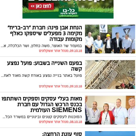
הנחת אבן פינה: חברת "רב-בריח"
מקימה 3 מפעלים שיספקו כאלף
מקומות עבודה
במעמד שר האוצר, משה כחלון, ושר הכלכלה, אלי כהן, ובכירים בתעשייה הישראלית, הונחה אבן הפינה להרחבת מפעל "רב בריח" באשקלון. שמואל דונרשטיין יו"ר רב בריח: "קיומה של הפריפריה ויכולת הערים מחוץ לגוש דן להשאיר את התושבים באזור מגוריהם, תלויה בנחישותה של הממשלה ובתמיכתה בתעשייה באזור"
09.10.18, מנהל אתר אשקלונים
בפעם השנייה בשבוע: פועל נפצע
קשה
פועל באתר בנייה נפצע באורח קשה מאוד לאחר שנפגע מעמודי ברזל. המשטרה פתחה בחקירה, הפועל פונה לבית החולים לקבלת טיפול
09.10.18, מנהל אתר אשקלונים
מאות בעלי עסקים וספקים השתתפו
בכנס הרכש הגדול עם חברת
SIEMENS העולמית
הסוכנות לעסקים קטנים ובינוניים במשרד הכלכלה באמצעות מערך מעוף מרחב דרום, קיימה היום (08/10), כנס רכש גדול בשיתוף עיריית אשקלון, חברת גליל ינושבסקי וחברת סימנס, במטרה לקדם ולחבר את העסקים הקטנים והבינוניים באשקלון למרכז אחזקה הרכבתי שיוקם באשקלון
08.10.18, מנהל אתר אשקלונים
סוף עונת הרחצה: