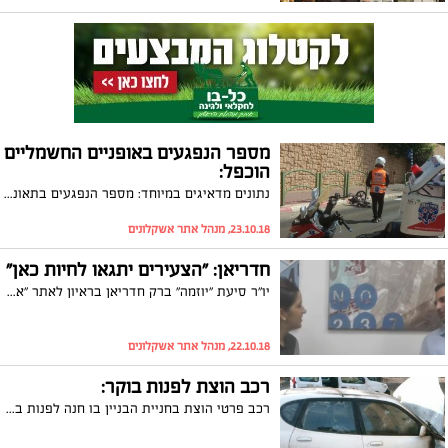
מספר הנפגעים באופניים החשמליים
הוכפל:
נתונים מדאיגים במיוחד: מספר הנפגעים בתאונות אופניים חשמליים בעיר אשקלון בחציון הראשון של שנת 2018 כמעט זהה למספר הנפגעים ב- 2017 כולה. הנתונים מראים כי אשקלון ממוקמת במקום השלישי בארץ בנפגעי האופניים החשמליים
23.10.18, מנהל אתר אשקלונים
חדריאן: "הצעירים יתגאו לחיות כאן"
יו"ר סיעת "יוזמה" ברק חדריאן בראיון לאתר "אשקלונים", מספר על התכניות שהוא מתכוון להוציא מהמגירה, על הצעירים שלוקחים יוזמה ויוצאים להשפיע ומנתח את מערכת הבחירות. ראיון
22.10.18, מנהל אתר אשקלונים
רכב הוצת לפנות בוקר:
רכב פרטי הוצת בחניית הבניין בו חנה לפנות בוקר (שני). המשטרה פתחה בחקירה