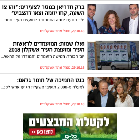
ברק חדריאן במסר לצעירים: "זהו צו
השעה, קחו יוזמה וצאו להצביע"
יו"ר תנועת יוזמה המתמודד למועצת העיר מתחייב להוציא את התכניות מהמגירה ולהפוך אותן למציאות: "זה לא חלום, צריך רק מי שידחוף ויזיז את המערכת קדימה. אסור לתושבים לוותר על חובתם הדמוקרטית שתקבע את עתידם"
29.10.18, מנהל אתר אשקלונים
ואלו שמות: המועמדים לראשות
העיר ומועצת העיר אשקלון 2018
יום הבוחר: חמישה מועמדים יתמודדו על הראשות בעוד ש-23 רשימות הגישו את התמודדותן למועצת העיר. להלן שמות המועמדים, החמישיות הפותחות בכל רשימה ותקציר על כל רשימה
29.10.18, מנהל אתר אשקלונים
כנס התמיכה של תומר גלאם:
למעלה מ-2,000 תושבי אשקלון הגיעו אמש לכנס התמיכה הגדול של ראש העיר בפועל, תומר גלאם, שהתקיים במעמד שר האוצר, משה כחלון ושר הכלכלה והתעשייה, אלי כהן. גלאם: "אני רואה בעיניים שלכם את האמונה שאפשר וצריך אחרת וזה מה שדוחף אותי קדימה"
29.10.18, מנהל אתר אשקלונים