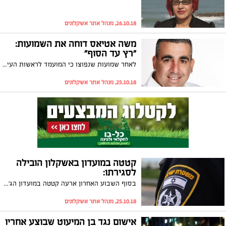
26.10.18, מנהל אתר אשקלונים
משה אטיאס דוחה את השמועות:
"רץ עד הסוף"
לאחר שמועות שנפוצו כי המועמד לראשות העיר, משה אטיאס, הסיר את מועמדתו וחבר לאחד המועמדים האחרים, אטיאס מבקש להבהיר: "אני ממשיך עד הסוף. אין סיבה שלא"
25.10.18, מנהל אתר אשקלונים
קטטה במועדון באשקלון הובילה
לסגירתו:
בסוף השבוע האחרון ארעה קטטה במועדון הג'ק במהלכה תקף מאבטח המקום את אחד המבלים וגרם לו חבלות בפניו. אתמול נערך שימוע לבעלי המקום בפני קצין משטרה שהורה על סגירת העסק למשך שבעה ימים. חקירת המשטרה נמשכת
25.10.18, מנהל אתר אשקלונים
אישום נגד בן המיעוט שבוצע אחריו