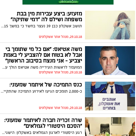
מזעזע: ביצע עבירות מין בבת
משפחה ושילם לה "דמי שתיקה"
תושב אשקלון כבן 39 נעצר בחשד כי במשך 15 שנים ביצע עבירות מין בבת משפחתו מאז היותה בת 6. על מנת שזאת לא תחשוף את מסכת הייסורים העוברת עליה שילם לה בכל חודש "דמי שתיקה". לפני שבועיים היא החליטה לשבור שתיקה והוא נעצר
29.10.18, מנהל אתר אשקלונים
משה אטיאס: "אם כל מי שתומך בי
אבל לא בטוח אם להצביע לי באמת
יצביע – אני מנצח בסיבוב הראשון"
המועמד לראשות העירייה משה אטיאס הולך עד הסוף. רגע לפני פתיחת הקלפיות, חבר המועצה הצעיר והשאפתן שהוכיח בחמש השנים האחרונות שהוא יודע עשייה מהי - הולך עד הסוף בדרך לכיסא ראש העירייה וראשות הסיעה החזקה ביותר במועצה. ראיון
29.10.18, מנהל אתר אשקלונים
כנס התמיכה של איתמר שמעוני:
כ-2,000 תומכים הגיעו לאירוע התמיכה שהתקיים אמש באולמי ה-c view. שמעוני: "התמיכה שלכם מדהימה ומרגשת, בעזרתכם ננצח את הבחירות האלה בסיבוב הראשון"
29.10.18, מנהל אתר אשקלונים
שרה זכריה חברה לאיתמר שמעוני:
"הסכם היסטורי לגמלאים"
רגע היסטורי לארגון הגמלאים באשקלון: הישגים אדירים לגמלאי אשקלון בהסכם תמיכה באיתמר שמעוני לראשות העיר אשקלון