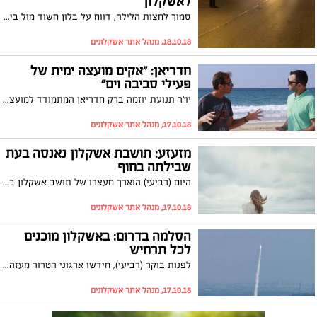
לאשקלון
סמוך לחצות הלילה, דווח על בלון חשוד מול בית החולים ברזילי. חבלני משטרה שהגיעו למקום טיפלו בחפץ החשוד שהתברר כבלון תבערה. למרבה המזל איש לא נפגע
18.10.18, מנהל אתר אשקלונים
חדריאן: "אקים מועצה ימית של
פעילי סביבה וים"
יו"ר תנועת יוזמה ברק חדריאן המתמודד למועצת העיר יצא לסיור בחופי הים עם פעיל הסביבה יואב נקש. חדריאן מתחייב לשים את נושא החופים והסביבה בראש סדר היום העירוני במועצה הבאה ולשתף את הציבור בשמירה על הסביבה
17.10.18, מנהל אתר אשקלונים
מזעזע: תושבת אשקלון נאנסה בעת
שבילתה בחוף
היום (רביעי) הוארך מעצרו של תושב אשקלון בן 33. זאת לאחר שעל פי החשד, אנס אישה שבילתה בחוף הים, היכה אותה ונמלט מהמקום. לאחר כחודש ובתום חקירה מאומצת הוא נתפס ונעצר וכתב אישום יוגש נגדו בשבוע הבא
17.10.18, מנהל אתר אשקלונים
הסלמה בדרום: באשקלון מוכנים
לכל תרחיש
לפנות בוקר (רביעי), חידשו ארגוני הטרור מעזה את הירי לעבר יישובי הדרום. רקטה פגעה פגיעה ישירה בבית בבאר שבע, והבוקר נשמעה אזעקה ביישובי העוטף. בצה"ל מעלים כוננות וגם באשקלון התקיימה הערכת מצב. ראש העיר בפועל, תומר גלאם: "הנחתי את הגורמים הרלוונטיים לחדד את ההנחיות הקשורות לבלוני הטרור"
17.10.18, מנהל אתר אשקלונים