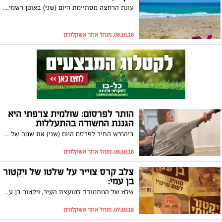
עונת הרחצה מסתיימת היום (שני) באופן רשמי. באשקלון, ימשיכו לפעול שתי תחנות הצלה לחודש נוסף
08.10.18, מנהל אתר אשקלונים
הותר לפרסום: שולמית צרפתי היא
הגננת החשודה בהתעללות
ביהמ"ש התיר לפרסם היום (שני) את שמה של הגננת שנעצרה בתחילת השבוע בחשד כי התעללה בילדי הגן בניהולה "גן הכפר" באשקלון. שולמית צרפתי שוחררה לביתה בתנאים מגבילים לפיהם לא תוכל לנהל גן ולא לעבוד עם ילדים במשך 180 ימים
08.10.18, מנהל אתר אשקלונים
צלב קרס צוייר על שלטו של ויקטור
בן עמי:
שלט של המתמודד למועצת העיר, ויקטור בן עמי, הושחת בצורה הנבזית ביותר. על פניו של ויקטור רוסס ציור של צלב קרס בצבע אדום. בן עמי: "הפגיעה איננה בי אישית כי אם בכלל העם היהודי"
07.10.18, מנהל אתר אשקלונים