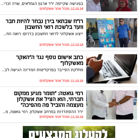
בפגישה שקיימה יו"ר ארגון הגמלאים, שרה זכריה, עם שר האוצר משה כחלון באשקלון, השניים סיכמו על שיתוף פעולה למען זכויות הגמלאים
12.10.18, מנהל אתר אשקלונים
רו"ח שבתאי בירן נבחר להיות חבר
וועד בלשכת רואי החשבון
ייצוג אשקלוני לרואי החשבון בדרום: רואה החשבון הוותיק והמוערך, שבתאי בירן, נבחר להיות חבר וועד בלשכת רואי החשבון בסניף הדרום. בירן: "מודה לחבריי ללשכה על האמון שנתנו בי, אמשיך לשרת את ציבור רואי החשבון"
12.10.18, מנהל אתר אשקלונים
כתב אישום נוסף נגד ה"האקר
מאשקלון"
מחלקת הסייבר בפרקליטות המדינה הגישה לבימ"ש השלום בת"א כתב אישום נוסף נגד נאשם הידוע בכינוי ה"האקר מאשקלון" בגין ניסיון בריחה ממשמורת חוקית, סחיטה באיומים, קבלת דבר במרמה, פרסום ידיעות כוזבות ועבירות נוספות
11.10.18, מנהל אתר אשקלונים
רמי גואטה: "תומר מגיע ממקום
חברתי, הוא הציל את אשקלון
מעצמה והוביל פה מהפיכה"
יו"ר ההסתדרות במרחב אשקלון, רמי גואטה, מצטרף לגל התמיכה והסחף אחר ראש העיר בפועל, תומר גלאם. השניים סיפרו כי לאור עבודתם המשותפת במרוצת השנים, החיבור ביניהם הוא אך טבעי
11.10.18, מנהל אתר אשקלונים