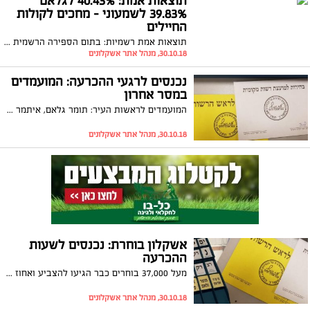
תוצאות אמת: 40.43% לגלאם
39.83% לשמעוני - מחכים לקולות
החיילים
תוצאות אמת רשמיות: בתום הספירה הרשמית 278 קולות בלבד מפרידים בין תומר גלאם לאיתמר שמעוני. כעת מחכים לקולות החיילים בשעה 16:30
30.10.18, מנהל אתר אשקלונים
נכנסים לרגעי ההכרעה: המועמדים
במסר אחרון
המועמדים לראשות העיר: תומר גלאם, איתמר שמעוני, משה אטיאס, איתי סהר ואבי עייש במסר אחרון בהחלט לפני סגירת הקלפיות. לראשונה הם מסכימים על דבר אחד וקוראים לתושבים לצאת ולהצביע
30.10.18, מנהל אתר אשקלונים
אשקלון בוחרת: נכנסים לשעות
ההכרעה
מעל 37,000 בוחרים כבר הגיעו להצביע ואחוז ההצבעה עומד על למעלה מ-32 אחוזים. על פי הנתונים שנמסרים מצד המועמדים, נראה כי בכל המחנות נלחמים על כל קול והקרב על הבוחר האשקלוני צמוד. עד לסגירת הקלפיות בשעה 22:00, צפויים להגיע למעלה מ-25 אלף בוחרים נוספים שיכריעו את המערכה
30.10.18, מנהל אתר אשקלונים