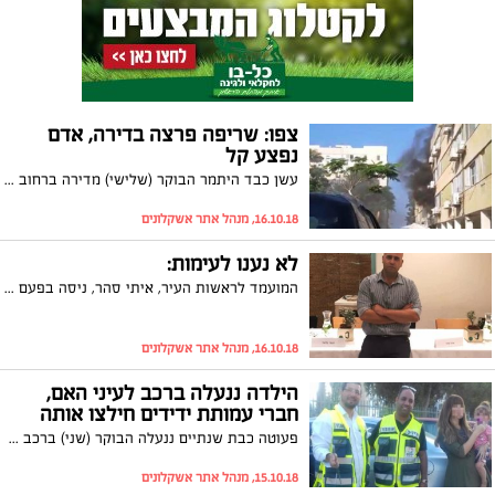
צפו: שריפה פרצה בדירה, אדם
נפצע קל
עשן כבד היתמר הבוקר (שלישי) מדירה ברחוב בר כוכבא באשקלון. צוותי כיבוי השתלטו על השריפה, בעל הדירה נפצע באורח קל
16.10.18, מנהל אתר אשקלונים
לא נענו לעימות:
המועמד לראשות העיר, איתי סהר, ניסה בפעם השנייה לזמן את המתמודדים לראשות העיר באשקלון לעימות בו יענה כל אחד מהם על שאלות קשות. בסופו של דבר, המועמדים איתמר שמעוני, תומר גלאם ומשה אטיאס לא הגיעו לפאנל הפתוח והמועמד אבי עייש הודיע על הסכמתו להשתתף ביום העימות, לפני המועד שתוכנן להתחלתו
16.10.18, מנהל אתר אשקלונים
הילדה ננעלה ברכב לעיני האם,
חברי עמותת ידידים חילצו אותה
פעוטה כבת שנתיים ננעלה הבוקר (שני) ברכב כשאמה עומדת מחוצה לו חסרת אונים. האם הזעיקה מיד עזרה וכונני עמותת ידידים הגיעו מיד למקום וחילצו את הילדה לאחר מספר דקות בודדות
15.10.18, מנהל אתר אשקלונים