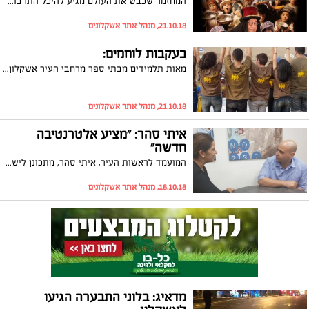
המחזמר שכבש את העולם מגיע להיכל התרבות אשקלון לעשות לתושבי העיר חנוכה מרגש במיוחד. הסיפור המופלא של 'אוליבר טוויסט' בהפקה מיוחדת להיכל התרבות
21.10.18, מנהל אתר אשקלונים
בעקבות לוחמים:
מאות תלמידים מבתי ספר מרחבי העיר אשקלון, השתתפו השבוע בפעילות "בעקבות לוחמים" שמטרתה לעודד את בני-הנוער לגיוס קרבי ומשמעותי בצה"ל. מסקר שנערך השנה בקרב המשתתפים עולה כי 70% העידו שהשתתפותם הגבירה את הרצון להתגייס למערך לוחם
21.10.18, מנהל אתר אשקלונים
איתי סהר: "מציע אלטרנטיבה
חדשה"
המועמד לראשות העיר, איתי סהר, מתכונן לישרות האחרונה: מה הוא חושב על הסקרים ועל הסיכויים שלו לנצח, איך הוא מנתח את המערכה ומה יש לו להגיד לציבור הבוחרים ברגעי ההכרעה. ראיון
18.10.18, מנהל אתר אשקלונים
מדאיג: בלוני התבערה הגיעו