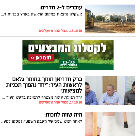
עוברים ל-2 חדרים:
אשקלון נמצאת במקום הראשון בארץ בבניית דירות קטנות. כך עולה מנתוני הלמ"ס שמתפרסמים השבוע. יו"ר ארגון הקבלנים באשקלון, דוד רוזנר: "באשקלון יש ביקוש גבוה לדירות נופש, וזו אחת הסיבות לגידול בבניית דירות קטנות בעיר"
15.10.18, מנהל אתר אשקלונים
ברק חדריאן תומך בתומר גלאם
לראשות העיר: "יחד נהפוך תכניות
למציאות"
​​​​​​​יו"ר תנועת יוזמה מצטרף לתמיכה בראש העיר בפועל בבחירות שיערכו בעוד כשבועיים. "אני ותומר רואים עין בעין בנושאים שחשוב לי לפעול לטובתם מתוך המועצה. אדאג לקידום עתיד צעירי העיר, שמירה על הסטוטס קוו ואפעל לשיפור התחבורה בעיר ולהקמה של תחנה מרכזית חדשה"
14.10.18, מנהל אתר אשקלונים
היה שווה לחכות:
לאחר חמש שנים של מאבק משפטי: נפסקו למעלה ממיליון ומאה אלף שקלים פיצוי לאישה שנפגעה ממלגזה במפעל באזור אשקלון. את האישה ייצג עו"ד איל כהן