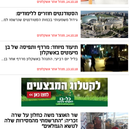
14.10.18, מנהל אתר אשקלונים
הסטודנטים חוזרים ללימודים:
גידול משמעותי בכמות הסטודנטים שנרשמו למכללה האקדמית אשקלון. כ-2200 נרשמו לשנת הלימודים שבפתח לעומת 1970 שנרשמו אשתקד. עיקר הגידול הוא בחוגים היוקרתיים לבריאות הציבור ולקרימינולוגיה. ד"ר פנחס חליוה, מנכ"ל המכללה: "אני גאה במרצים ובסטודנטים שלנו"
14.10.18, מנהל אתר אשקלונים
תיעוד מיוחד: מרדף ותפיסה של בן
מיעוטים באשקלון
בליל יום רביעי, התנהל באשקלון מרדף אחר בן מיעוטים שנמלט לאחר שדרס אישה בשדרות, תקף אדם בצומת יד מרדכי והגיע לאשקלון. בזכות ערנותו של תושב העיר, ולד רויטברג, החל אחריו מרדף מחוף בר כוכבא ועד לרגע תפיסתו בגינת בית ברחוב גולני. רויטברג שהיה האיש הנכון במקום הנכון, חבר אל השוטרים וצוות היס"מ ויחד איתם עצר אותו. עכשיו הוא מתאר שלב אחר שלב איך הכל קרה, צפו בתיעוד המלא שהגיע ל"אשקלונים"
13.10.18, מנהל אתר אשקלונים
שר האוצר משה כחלון על שרה
זכריה: "התרשמתי מהמסירות שלה
לנושא הגמלאים"