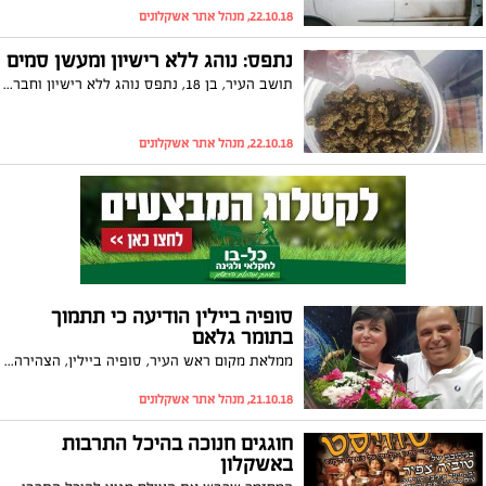
22.10.18, מנהל אתר אשקלונים
נתפס: נוהג ללא רישיון ומעשן סמים
תושב העיר, בן 18, נתפס נוהג ללא רישיון וחברו שישב לידו עם מריחואנה על ברכיו. השניים נעצרו ונכלאו
22.10.18, מנהל אתר אשקלונים
סופיה ביילין הודיעה כי תתמוך
בתומר גלאם
ממלאת מקום ראש העיר, סופיה ביילין, הצהירה כי סיעת "אשקלון ביתנו" בראשותה, תתמוך במועמדותו של תומר גלאם לראשות העיר אשקלון. השניים הסכימו על שמירת הסטטוס קוו וכי לא יקומו שכונות חרדיות נפרדות
21.10.18, מנהל אתר אשקלונים
חוגגים חנוכה בהיכל התרבות
באשקלון