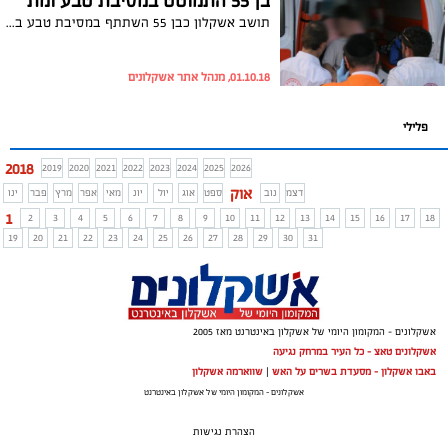
בן 55 התמוטט במסיבת טבע ומת
תושב אשקלון כבן 55 השתתף במסיבת טבע בצפון והתמוטט במהלכה. הוא הובהל לבית החולים זיו בצפת תוך כדי פעולות החייאה, אך שם נקבע מותו. המשטרה פתחה בחקירה
01.10.18, מנהל אתר אשקלונים
פלילי
2018
2019
2020
2021
2022
2023
2024
2025
2026
אוק
דצמ
נוב
ספט
אוג
יול
יונ
מאי
אפר
מרץ
פבר
ינו
1
2
3
4
5
6
7
8
9
10
11
12
13
14
15
16
17
18
19
20
21
22
23
24
25
26
27
28
29
30
31
אשקלונים - המקומון היומי של אשקלון באינטרנט מאז 2005
אשקלונים טאצ - כל העיר במרחק נגיעה
באבו אשקלון - מסעדת בשרים על האש
|
שווארמה אשקלון
אשקלונים - המקומון היומי של אשקלון באינטרנט
הצהרת נגישות