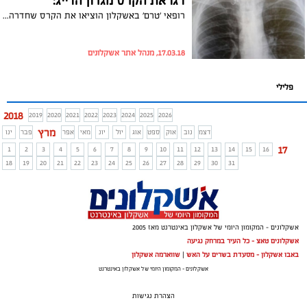
דגו את הקרס מגרון הדייג:
רופאי 'טרם' באשקלון הוציאו את הקרס שחדרה לצווארו של הדייג. הוא ניצל באורח נס
17.03.18, מנהל אתר אשקלונים
פלילי
2018
2019
2020
2021
2022
2023
2024
2025
2026
מרץ
דצמ
נוב
אוק
ספט
אוג
יול
יונ
מאי
אפר
פבר
ינו
17
1
2
3
4
5
6
7
8
9
10
11
12
13
14
15
16
18
19
20
21
22
23
24
25
26
27
28
29
30
31
אשקלונים - המקומון היומי של אשקלון באינטרנט מאז 2005
אשקלונים טאצ - כל העיר במרחק נגיעה
באבו אשקלון - מסעדת בשרים על האש
|
שווארמה אשקלון
אשקלונים - המקומון היומי של אשקלון באינטרנט
הצהרת נגישות