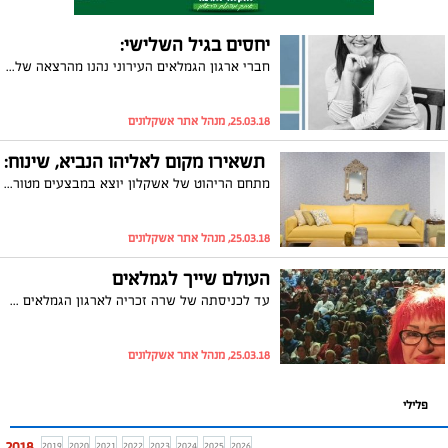
יחסים בגיל השלישי:
חברי ארגון הגמלאים העירוני נהנו מהרצאה של היועצת הזוגית והפרטנית לגיל השלישי, יעל חביב, בנושא המעסיק את כולנו: יחסים. הגמלאים נהנו מאוד והודו ליו"ר, שרה זכריה, על הרחבת האופקים
25.03.18, מנהל אתר אשקלונים
תשאירו מקום לאליהו הנביא, שינוח:
מתחם הריהוט של אשקלון יוצא במבצעים מטורפים לקראת חג הפסח על מגוון הרהיטים שבחנות. זה הזמן להתחדש
25.03.18, מנהל אתר אשקלונים
העולם שייך לגמלאים
עד לכניסתה של שרה זכריה לארגון הגמלאים העירוני, הגמלאים בעיר אשקלון היו קול דומם. מאז כניסתה לארגון הפעילות מתרחבת משנה לשנה והשבוע קיבלו הגמלאים את ההודעה ההיסטורית על הקמת בית הגמלאי לראשונה. שרה זכריה מספרת בראיון איך הכל התחיל, מה התכניות לעתיד ומודיעה שהיא לא מתכוונת לעצור, גם לא באדום
25.03.18, מנהל אתר אשקלונים
פלילי
2018
2019
2020
2021
2022
2023
2024
2025
2026