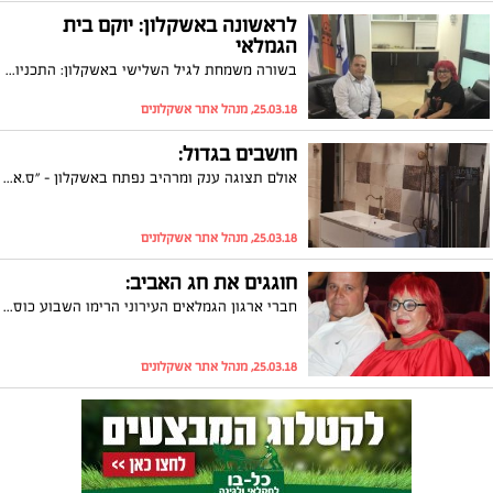
לראשונה באשקלון: יוקם בית
הגמלאי
בשורה משמחת לגיל השלישי באשקלון: התכניות להקמת בית הגמלאי מגיעות לאישור סופי בוועדה המחוזית. יו"ר ארגון הגמלאים העירוני, שרה זכריה, שיזמה ועמלה על הקמתו: "רגע היסטורי לגמלאים ולעיר אשקלון"
25.03.18, מנהל אתר אשקלונים
חושבים בגדול:
אולם תצוגה ענק ומרהיב נפתח באשקלון - "ס.א.נ קרמיקה". באולם החדש תוכלו למצוא אריחי גרניט פורצלן גדולים במיוחד ומגוון עצום של מוצרים בעיצוב מיוחד וחדשני
25.03.18, מנהל אתר אשקלונים
חוגגים את חג האביב:
חברי ארגון הגמלאים העירוני הרימו השבוע כוסית לכבוד חג הפסח. בתנכית האומנותית: הזמרים צביקה פיק ומאיה בוסקילה שהקפיצו את הקהל. יו"ר הארגון, שרה זכריה, בישרה להם גם על הרגע ההיסטורי בו אושרו התכניות להקמת בית הגמלאי
25.03.18, מנהל אתר אשקלונים