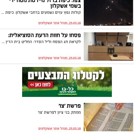
צפו: כיפת ברזל מיירטת מטח ירי
בשמי אשקלון
קולות נפץ עזים נשמעים ברחבי אשקלון: כיפת ברזל יירטה מטח שנורה לעבר הדרום, אזעקת צבע אדום הופעלה באזור תעשייה דרומי. בצה"ל הבהירו: ‏"לא בוצע ירי לשטח מדינת ישראל. אזעקות הופעלו כתוצאה ממיירטים של כיפת ברזל שזיהו ירי מקלעים והופעלו לעברם"
25.03.18, מנהל אתר אשקלונים
פסחו על חוות הדעת הסוציאלית:
לקראת חג הפסח וליל הסדר: החליט בית הדין הרבני באשקלון, בניגוד לחוות דעת סוציאלית, לאשר לאב להוציא את ילדיו מהארץ ולעשות את הפסח בפריז
25.03.18, מנהל אתר אשקלונים
פרשת 'צו'
ממתק בני ציון לפרשת 'צו'
25.03.18, מנהל אתר אשקלונים