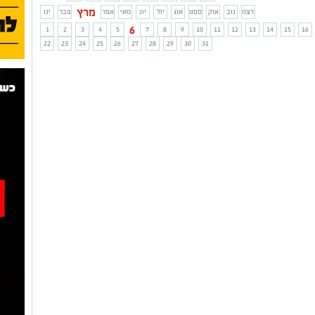
מרץ
דצמ
נוב
אוק
ספט
אוג
יול
יונ
מאי
אפר
פבר
ינו
6
1
2
3
4
5
7
8
9
10
11
12
13
14
15
16
22
23
24
25
26
27
28
29
30
31