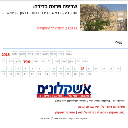
שריפה פרצה בדירה:
מטבח עלה באש בדירה ברחוב גדעון בן יואש, בהמשך לדיווח הושגה שליטה על השריפה והאירוע הסתיים ללא נפגעים. חוקר שריפות החל בחקירת האירוע
12.04.18, מנהל אתר אשקלונים
פלילי
2018
2019
2020
2021
2022
2023
2024
2025
2026
אפר
דצמ
נוב
אוק
ספט
אוג
יול
יונ
מאי
מרץ
פבר
ינו
12
1
2
3
4
5
6
7
8
9
10
11
13
14
15
16
17
18
19
20
21
22
23
24
25
26
27
28
29
30
אשקלונים - המקומון היומי של אשקלון באינטרנט מאז 2005
אשקלונים טאצ - כל העיר במרחק נגיעה
באבו אשקלון - מסעדת בשרים על האש
|
שווארמה אשקלון
אשקלונים - המקומון היומי של אשקלון באינטרנט