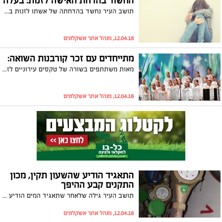
החשוד בהדחת האישה לזנות: בעלה
תושב העיר נחשד בהדחתה של אשתו לזנות בסרסרות ובהפצת תמונות עירום שלה ברשת. לאחר שפנה לעורכת הדין לימור רוט חזן, התיק כנגדו נסגר
12.04.18, מנהל אתר אשקלונים
מתייחדים עם זכר קורבנות השואה:
מאות משתתפים בשורה של טקסים עירוניים לזכר ששת מיליון היהודים שנרצחו בשואה. האירועים התקיימו בסימן '70 שנה למדינת ישראל'
12.04.18, מנהל אתר אשקלונים
התאגיד הודיע שהשעון תקין, מכון
התקנים קבע ההיפך
תושב העיר גילה שלאחר שתאגיד המים הודיע לו ששעון המים שלו תקין, מכון התקנים שביצע את הבדיקה קבע שהשעון לא תקין. הוא פנה בדרישה לקבל החזר אך ללא הועיל. איציק נפש פנה במכתב התראה לעירייה וכספו הושב. העירייה: "ההחזרים הוחזרו עוד בטרם התערבות עו"ד"
12.04.18, מנהל אתר אשקלונים