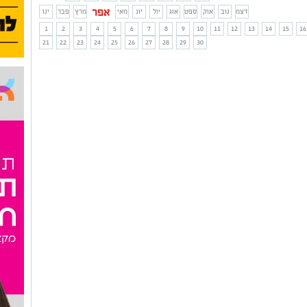
אפר
דצמ
נוב
אוק
ספט
אוג
יול
יונ
מאי
מרץ
פבר
ינו
1
2
3
4
5
6
7
8
9
10
11
12
13
14
15
16
21
22
23
24
25
26
27
28
29
30