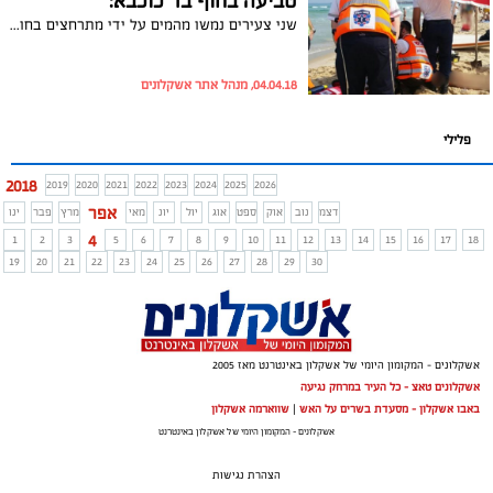
טביעה בחוף בר כוכבא:
שני צעירים נמשו מהמים על ידי מתרחצים בחוף בר כןכבא לאחר שככל הנראה נסחפו והחלו לטבוע. הם פונו לביה"ח ברזילי במצב קל ובינוני
04.04.18, מנהל אתר אשקלונים
פלילי
2018
2019
2020
2021
2022
2023
2024
2025
2026
אפר
דצמ
נוב
אוק
ספט
אוג
יול
יונ
מאי
מרץ
פבר
ינו
4
1
2
3
5
6
7
8
9
10
11
12
13
14
15
16
17
18
19
20
21
22
23
24
25
26
27
28
29
30
אשקלונים - המקומון היומי של אשקלון באינטרנט מאז 2005
אשקלונים טאצ - כל העיר במרחק נגיעה
באבו אשקלון - מסעדת בשרים על האש
|
שווארמה אשקלון
אשקלונים - המקומון היומי של אשקלון באינטרנט
הצהרת נגישות