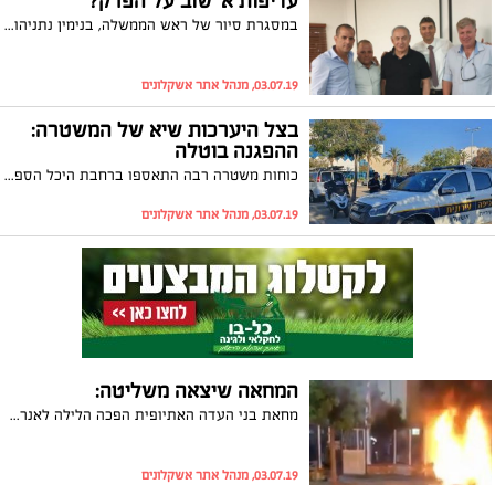
עדיפות א' שוב על הפרק?
במסגרת סיור של ראש הממשלה, בנימין נתניהו בדרום, הוא נפגש עם ראשי הרשויות.גם ראש עיריית אשקלון, תומר גלאם, השתתף והעלה את הדרישה לאזור עדיפות א' לתושבי העיר
03.07.19, מנהל אתר אשקלונים
בצל היערכות שיא של המשטרה:
ההפגנה בוטלה
כוחות משטרה רבה התאספו ברחבת היכל הספורט, אך המפגינים לא הגיעו. במשטרה העדיפו שלא לקחת סיכונים וחששו ממימד ההפתעה
03.07.19, מנהל אתר אשקלונים
המחאה שיצאה משליטה:
מחאת בני העדה האתיופית הפכה הלילה לאנרכיה מוחלטת גם באשקלון. מפגינים החלו להתפרע מול תחנת המשטרה בעיר, הבעירו חפצים וניפצו חלון של אחת המסעדות הסמוכות. 20 מפגינים נעצרו ונלקחו לחקירה. גם היום (רביעי), מאיימים המפגינים כי יחסמו כבישים באשקלון
03.07.19, מנהל אתר אשקלונים