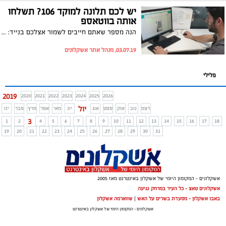
יש לכם תלונה למוקד 106? תשלחו
אותה בווטאספ
הנה מספר שאתם חייבים לשמור אצלכם בנייד: 054-9908011 באמצעותו תוכלו לפנות ישירות לנציגי השירות במוקד 106 על כל מפגע, תקלה או שאלה
03.07.19, מנהל אתר אשקלונים
פלילי
2019
2020
2021
2022
2023
2024
2025
2026
יול
דצמ
נוב
אוק
ספט
אוג
יונ
מאי
אפר
מרץ
פבר
ינו
3
1
2
4
5
6
7
8
9
10
11
12
13
14
15
16
17
18
19
20
21
22
23
24
25
26
27
28
29
30
31
אשקלונים - המקומון היומי של אשקלון באינטרנט מאז 2005
אשקלונים טאצ - כל העיר במרחק נגיעה
באבו אשקלון - מסעדת בשרים על האש
|
שווארמה אשקלון
אשקלונים - המקומון היומי של אשקלון באינטרנט