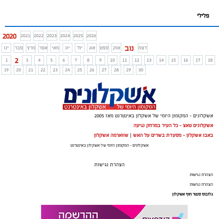
פלילי
2020
2021
2022
2023
2024
2025
2026
נוב
דצמ
אוק
ספט
אוג
יול
יונ
מאי
אפר
מרץ
פבר
ינו
2
1
3
4
5
6
7
8
9
10
11
12
13
14
15
16
17
18
19
20
21
22
23
24
25
26
27
28
29
30
אשקלונים - המקומון היומי של אשקלון באינטרנט מאז 2005
אשקלונים טאצ - כל העיר במרחק נגיעה
באבו אשקלון - מסעדת בשרים על האש
|
שווארמה אשקלון
אשקלונים - המקומון היומי של אשקלון באינטרנט
הצהרת נגישות
הצהרת נגישות
הצהרת נגישות
גלובוס סנטר חוף אשקלון