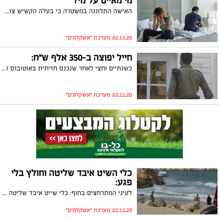
מי מאיים על מי?
האישה התלוננה במשטרה כי בעלה הקשיש צועק עליה והיא חשה מאוימת. הוא מצדו השיב: "אני לא שומע טוב לכן אני מרים את הקול". בנוסף, הגיש הבעל תביעה לפירוק שיתוף לאחר למעלה מ 45 שנות נישואין וטוען : "היא ממררת לי את החיים"
02.11.20, מערכת "אשקלונים"
חייל יפוצה ב-350 אלף ש"ח:
כשנתיים וחצי לאחר שנכנס חזיתית באוטובוס ושבר את הירך: החייל יפוצה ב-350 אלף שקלים בעקבות התאונה. את החייל ייצג עורך הדין איל כהן
02.11.20, מערכת "אשקלונים"
כלי השיט איבד שליטה וחולץ בלי
פגע:
לעיני המתרחצים בחוף: כלי שייט איבד שליטה והחל להתנפץ על שובר הגלים. שוטרי השיטור הימי פעלו מהר וחילצו את כלי השיט ואת ארבעת יושביו ללא פגע
02.11.20, מערכת "אשקלונים"