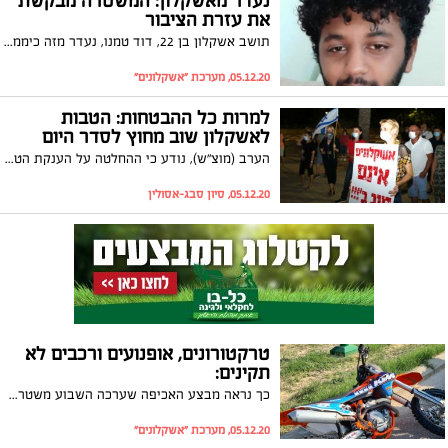
נעדר מאשקלון: המשטרה מבקשת
את עזרת הציבור
תושב אשקלון בן 22, דוד טמנו, נעדר מזה כיממה. המשטרה מבקשת את עזרת הציבור במציאתו
05.12.20, מערכת "אשקלונים"
למרות כל ההבטחות: הטבות
לאשקלון שוב מחוץ לסדר היום
הערב (מוצ"ש), נודע כי ההחלטה על הענקת הטבות לתושבי אשקלון, לא תעלה מחר לסדר היום בישיבת הממשלה. התושבים כבר שבעו מהחלטות שווא וראש העיר, תומר גלאם, שיגר מסר לראש הממשלה ולפוליטיקאים איתם נפגש רק השבוע
05.12.20, סיון סבג-אסולין
טרקטורונים, אופנועים ורכבים לא
תקינים:
כך נראה מבצע האכיפה שערכה השבוע משטרת ישראל באשקלון. המבצע הנרחב בתמקד באכיפת עבירות תנועה מסכנות חיים
05.12.20, מערכת "אשקלונים"