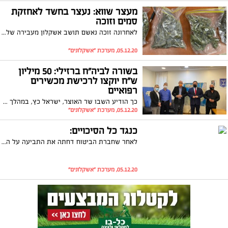
מעצר שווא: נעצר בחשד לאחזקת
סמים וזוכה
לאחרונה זוכה נאשם תושב אשקלון מעבירה של החזקת סמים שלא לצריכה עצמית לאחר שהתברר שהסמים שייכים לאחיו שמחזיק בהם ברישיון. עו"ד אבשלום גיספן: "מקרה שיכול היה להימנע"
05.12.20, מערכת "אשקלונים"
בשורה לביה"ח ברזילי: 50 מיליון
ש"ח יוקצו לרכישת מכשירים
רפואיים
כך הודיע השבו שר האוצר, ישראל כץ, במהלך פגישה עם פעיל הליכוד והציבור, פיני סבח, שהגיע למשרדו יחד עם מנהל ביה"ח, פרופ' יניב שרר
05.12.20, מערכת "אשקלונים"
כנגד כל הסיכויים:
לאחר שחברת הביטוח דחתה את התביעה על הסף ואף תבעה אותו על נזקי רכבה המבוטח קיבל רוכב אופנוע כ-100 אלף שקלים בגין הנזק שנגרם לאופנועו בעקבות תאונה. את הרוכב ייצג עורך דין איל כהן
05.12.20, מערכת "אשקלונים"