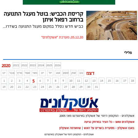
קריסת הכביש: בוטל מעגל התנועה
ברחוב רפאל איתן
כביש חדש נסלל במקום מעגל התנועה בשדרות אריה תגר-רפאל איתן. זאת לאחר שקטע מהכביש קרס ובמטרה להסיט את מי הגשמים מהמצוק
05.12.20, מערכת "אשקלונים"
פלילי
2020
2021
2022
2023
2024
2025
2026
דצמ
נוב
אוק
ספט
אוג
יול
יונ
מאי
אפר
מרץ
פבר
ינו
5
1
2
3
4
6
7
8
9
10
11
12
13
14
15
16
17
18
19
20
21
22
23
24
25
26
27
28
29
30
31
אשקלונים - המקומון היומי של אשקלון באינטרנט מאז 2005
אשקלונים טאצ - כל העיר במרחק נגיעה
באבו אשקלון - מסעדת בשרים על האש
|
שווארמה אשקלון
אשקלונים - המקומון היומי של אשקלון באינטרנט