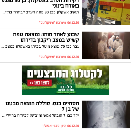
דקירות הערב באשקלון: בן 30 נפצע
באורח בינוני
תושב אשקלון כבן 30 פונה הערב לביה"ח ברזילי לאחר שנדקר בנסיבות שטרם ידועות. המשטרה פתחה בחקירה
06.12.20, מערכת "אשקלונים"
שבוע לאחר מותו: נמצאה גופת
קשיש במצב ריקבון בדירתו
גבר כבן 70 נמצא מוטל בביתו באשקלון במצב ריקבון קשה, כשבוע לאחר מותו. בזק"א חוזרים ומבקשים: "תבדקו מה שלום השכנים הבודדים שלכם"
06.12.20, מערכת "אשקלונים"
הסתיים בנס: סוללה הוצאה מבטנו
של בן 7
ילד כבן 7 הובהל אמש (מוצ"ש) לביה"ח ברזילי באשקלון, לאחר שבלע את סוללת שלט הטלוויזיה
06.12.20, סיון סבג- אסולין