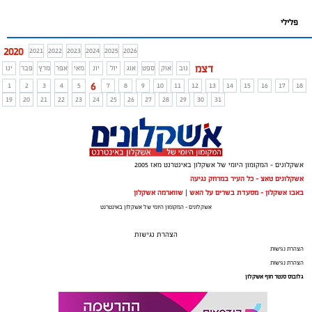
פלילי
2020
2021
2022
2023
2024
2025
2026
דצמ
נוב
אוק
ספט
אוג
יול
יונ
מאי
אפר
מרץ
פבר
ינו
6
1
2
3
4
5
7
8
9
10
11
12
13
14
15
16
17
18
19
20
21
22
23
24
25
26
27
28
29
30
31
אשקלונים - המקומון היומי של אשקלון באינטרנט מאז 2005
אשקלונים טאצ - כל העיר במרחק נגיעה
באבו אשקלון - מסעדת בשרים על האש
|
שווארמה אשקלון
אשקלונים - המקומון היומי של אשקלון באינטרנט
הצהרת נגישות
הצהרת נגישות
הצהרת נגישות
גלובוס סנטר חוף אשקלון