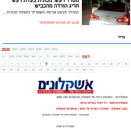
מטרד רעש: מכונית בעלת רעש
חריג הורדה מהכביש
במהלך מבצע אכיפה משטרתי נתפסה מכונית בעלת רעש חריג ממערכת הפליטה שלה. צפו בתיעוד
07.12.20, מערכת "אשקלונים"
פלילי
2020
2021
2022
2023
2024
2025
2026
דצמ
נוב
אוק
ספט
אוג
יול
יונ
מאי
אפר
מרץ
פבר
ינו
7
1
2
3
4
5
6
8
9
10
11
12
13
14
15
16
17
18
19
20
21
22
23
24
25
26
27
28
29
30
31
אשקלונים - המקומון היומי של אשקלון באינטרנט מאז 2005
אשקלונים טאצ - כל העיר במרחק נגיעה
באבו אשקלון - מסעדת בשרים על האש
|
שווארמה אשקלון
אשקלונים - המקומון היומי של אשקלון באינטרנט
הצהרת נגישות