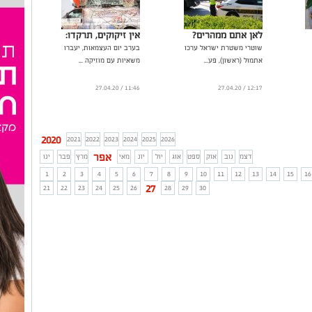
לאן אתם ממהרים?
אין זיקוקים, תרקדו:
שוטרי משטרת ישראל ערכו
בערב יום העצמאות, יעברו
אתמול (ראשון), פע...
משאיות עם מוזיקה ...
11:46 / 27.04.20
12:17 / 27.04.20
2020
2021
2022
2023
2024
2025
2026
אפר
דצמ
נוב
אוק
ספט
אוג
יול
יונ
מאי
מרץ
פבר
ינו
1
2
3
4
5
6
7
8
9
10
11
12
13
14
15
16
27
21
22
23
24
25
26
28
29
30