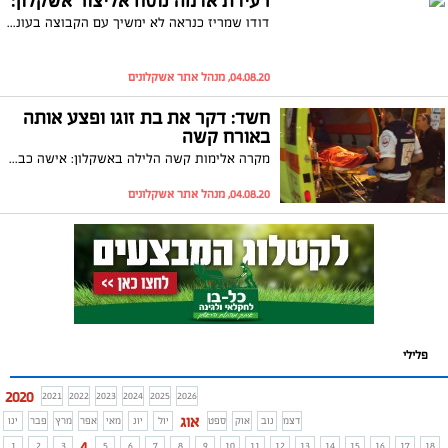
רעידת אדמה נוסח אליצור אשקלון:
דודו שמריז כנראה לא ימשיך עם הקבוצה בעונה הבאה
04.08.20, מנהל אתר אשקלונים
חשד: דקר את בת זוגו ופצע אותה
באורח קשה
מקרה אלימות קשה הלילה באשקלון: אישה כבת 45 נדקרה בכל חלקי גופה ופונתה לביה"ח. בן זוגה וחברו חשודים כי היו בגילופין ובשלהי ויכוח עמה דקרו אותה. חקירת המקרה נמשכת
04.08.20, מנהל אתר אשקלונים
פלילי
2020
2021
2022
2023
2024
2025
2026
אוג
דצמ
נוב
אוק
ספט
יול
יונ
מאי
אפר
מרץ
פבר
ינו
4
1
2
3
5
6
7
8
9
10
11
12
13
14
15
16
17
18