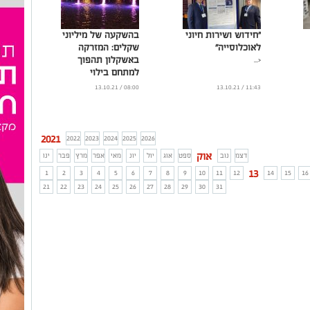
"חידוש ושירות חיוני
בהשקעה של מיליוני
לאוכלוסייה"
שקלים: המזרקה
באשקלון תהפוך
<...
למתחם בילוי
...
08:00 / 13.10.21
11:43 / 13.10.21
2021
2022
2023
2024
2025
2026
אוק
דצמ
נוב
ספט
אוג
יול
יונ
מאי
אפר
מרץ
פבר
ינו
13
1
2
3
4
5
6
7
8
9
10
11
12
14
15
16
21
22
23
24
25
26
27
28
29
30
31