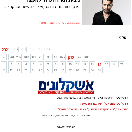
מבית האח הגדול למעצר
פרקליטות מחוז מרכז (פלילי) הגישה הבוקר לבית המשפט המחוזי מרכז כתב אישום כנגד משתתף "האח הגדול" צבי פורטל (44) מאשקלון, בגין עבירת שוד, זאת לאחר שביצע שוד בסניף דואר בראשון לציון באמצעות גליל שחור המזכיר אקדח
14.10.21, מערכת "אשקלונים"
פלילי
2021
2022
2023
2024
2025
2026
אוק
דצמ
נוב
ספט
אוג
יול
יונ
מאי
אפר
מרץ
פבר
ינו
14
1
2
3
4
5
6
7
8
9
10
11
12
13
15
16
17
18
19
20
21
22
23
24
25
26
27
28
29
30
31
אשקלונים - המקומון היומי של אשקלון באינטרנט מאז 2005
אשקלונים טאצ - כל העיר במרחק נגיעה
באבו אשקלון - מסעדת בשרים על האש
|
שווארמה אשקלון
אשקלונים - המקומון היומי של אשקלון באינטרנט
הצהרת נגישות