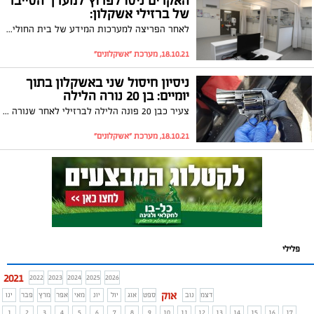
האקרים ניסו לפרוץ למערך הסייבר
של ברזילי אשקלון:
לאחר הפריצה למערכות המידע של בית החולים "הלל יפה" האקרים ניסו לפרוץ גם למערכות של המרכז הרפואי באשקלון ולהשבית אותן בתמורה לסכום כספי גבוה. למרבה המזל הניסיונות לא צלחו ולא התבצעה חדירה למערכות בית החולים
18.10.21, מערכת "אשקלונים"
ניסיון חיסול שני באשקלון בתוך
יומיים: בן 20 נורה הלילה
צעיר כבן 20 פונה הלילה לברזילי לאחר שנורה הלילה. המשטרה פתחה בחקירה ועיכבה שלושה צעירים שעל פי החשד היו עימו בזמן הירי
18.10.21, מערכת "אשקלונים"
פלילי
2021
2022
2023
2024
2025
2026
אוק
דצמ
נוב
ספט
אוג
יול
יונ
מאי
אפר
מרץ
פבר
ינו
1
2
3
4
5
6
7
8
9
10
11
12
13
14
15
16
17