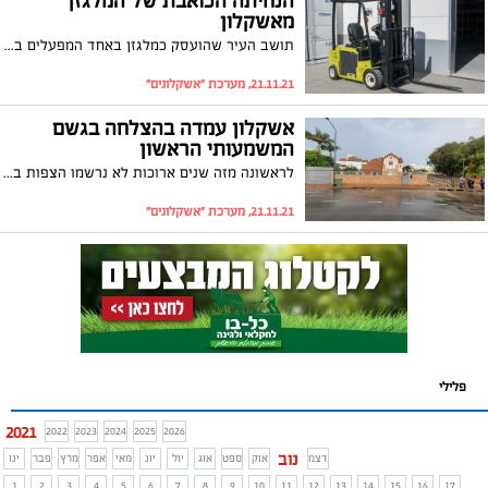
הנחיתה הכואבת של המלגזן
מאשקלון
תושב העיר שהועסק כמלגזן באחד המפעלים באזור יקבל פיצוי של כ -300 אלף ₪ לאחר שנפל מהמלגזה במהלך עבודתו ושבר את כף היד. לאחר שהתאונה הוכרה כתאונת עבודה על ידי הביטוח הלאומי הוא קיבל גם פיצוי מחברת הביטוח
21.11.21, מערכת "אשקלונים"
אשקלון עמדה בהצלחה בגשם
המשמעותי הראשון
לראשונה מזה שנים ארוכות לא נרשמו הצפות ברחוב הנמר לאחר גשמים משמעותיים. בעירייה מציינים את עבודות ההכנה שבוצעו הכוללות שדרוג למערכת הניקוז במקומות המועדים להצפות. עם זאת התושבים מתבקשים להמשיך בהיערכות במרחב הפרטי
21.11.21, מערכת "אשקלונים"
פלילי
2021
2022
2023
2024
2025
2026
נוב
דצמ
אוק
ספט
אוג
יול
יונ
מאי
אפר
מרץ
פבר
ינו
1
2
3
4
5
6
7
8
9
10
11
12
13
14
15
16
17