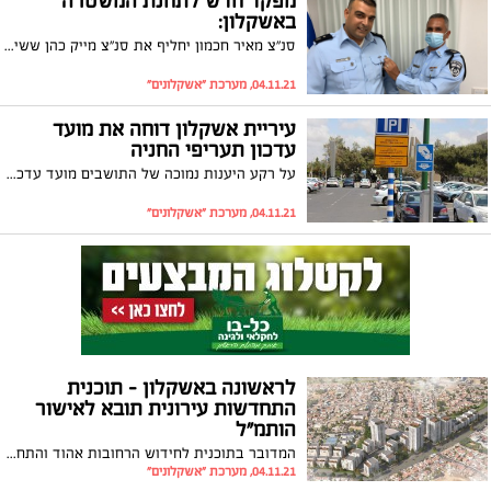
מפקד חדש לתחנת המשטרה
באשקלון:
סנ"צ מאיר חכמון יחליף את סנ"צ מייק כהן ששימש בתפקידו שנה בלבד. ראש העירייה תומר גלאם בירך: "מצפים להמשיך ולעבוד יחד בשיתוף פעולה מלא כפי שהיה עד עתה, לחיזוק תחושת הביטחון האישי של תושבי העיר"
04.11.21, מערכת "אשקלונים"
עיריית אשקלון דוחה את מועד
עדכון תעריפי החניה
על רקע היענות נמוכה של התושבים מועד עדכון תעריפי החניה ברצועת החוף וברחבי העיר נדחה בחודשיים על מנת לאפשר לתושבים המעוניינים בתו להירשם ולקבל אותו. התו יעניק לתושבים תעריף חניה מוזל ברחבי העיר וחניה חינם ברצועת החוף
04.11.21, מערכת "אשקלונים"
לראשונה באשקלון - תוכנית
התחדשות עירונית תובא לאישור
הותמ״ל
המדובר בתוכנית לחידוש הרחובות אהוד והתחיה בשכונת גבעת ציון; ראש העיר, תומר גלאם: ״בשורה של ממש כמענה לשיקום השכונה הוותיקה ומיגון הבניינים". בשבוע הבא תובא לאישור הותמ״ל (הוועדה הארצית לתכנון ובנייה) ולראשונה באשקלון תוכנית להתחדשות עירונית.
04.11.21, מערכת "אשקלונים"