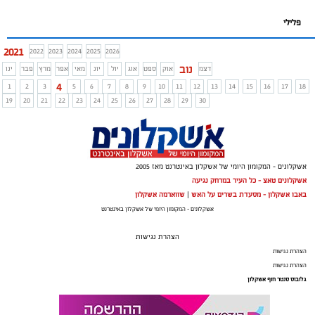
פלילי
2021
2022
2023
2024
2025
2026
נוב
דצמ
אוק
ספט
אוג
יול
יונ
מאי
אפר
מרץ
פבר
ינו
4
1
2
3
5
6
7
8
9
10
11
12
13
14
15
16
17
18
19
20
21
22
23
24
25
26
27
28
29
30
אשקלונים - המקומון היומי של אשקלון באינטרנט מאז 2005
אשקלונים טאצ - כל העיר במרחק נגיעה
באבו אשקלון - מסעדת בשרים על האש
|
שווארמה אשקלון
אשקלונים - המקומון היומי של אשקלון באינטרנט
הצהרת נגישות
הצהרת נגישות
הצהרת נגישות
גלובוס סנטר חוף אשקלון