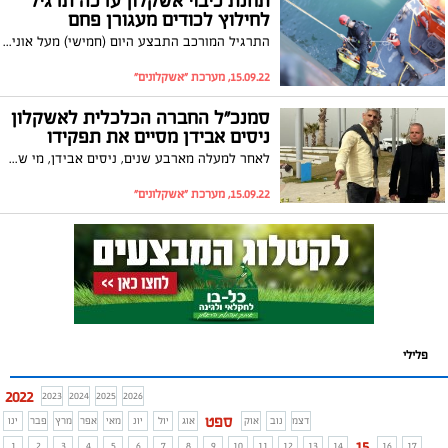
תחנת כיבוי אשקלון ערכה תרגיל
לחילוץ לכודים מעגורן פחם
התרגיל המורכב התבצע היום (חמישי) מעל אונייה בינלאומית על ידי צוות התחנה בשיתוף עם חברת החשמל, קצא"א והפיקוד הבכיר של האונייה שעגנה בנמל
15.09.22, מערכת "אשקלונים"
סמנכ״ל החברה הכלכלית לאשקלון
ניסים אבידן מסיים את תפקידו
לאחר למעלה מארבע שנים, ניסים אבידן, מי שהיה סמנכ״ל החברה הכלכלית לאשקלון, הודיע לראש העירייה על סיום תפקידו בעקבות מעבר לתפקיד בכיר במגזר הציבורי: "אשקלון תמיד תהיה לי לבית חם ואוהב"
15.09.22, מערכת "אשקלונים"
פלילי
2022
2023
2024
2025
2026
ספט
דצמ
נוב
אוק
אוג
יול
יונ
מאי
אפר
מרץ
פבר
ינו
15
1
2
3
4
5
6
7
8
9
10
11
12
13
14
16
17