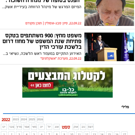
"הפנס בסופה של מנהרה חשוכה":
המיזם המרגש של מינהל הרווחה בעיריית אשקלון עבור אזרחים ותיקים. צמיחה, פריחה ומה שביניהם
22.09.22, סיון סבג-אסולין | תוכן מקודם
משפט מחץ: 900 משתתפים בטקס
פתיחת שנת המשפט של מחוז דרום
בלשכת עורכי הדין
האירוע התקיים במעמד ראש הלשכה, נשיאי בתי משפט המחוזי, השלום ובית הדין האזורי לעבודה, שופטים ובכירי עולם המשפט במחוז הדרום. יו"ר מחוז דרום בלשכת עורכי הדין, עו"ד אלעד דנוך סקר את פעילות המחוז, הודה למשתתפים, וסיפר על הערבות ההדדית: "זה המחוז שלנו, כולם נכנסים תחת האלונקה – איש אחד בלב אחד"
22.09.22, מערכת "אשקלונים"
פלילי
2022
2023
2024
2025
2026
ספט
דצמ
נוב
אוק
אוג
יול
יונ
מאי
אפר
מרץ
פבר
ינו
1
2
3
4
5
6
7
8
9
10
11
12
13
14
15
16
17