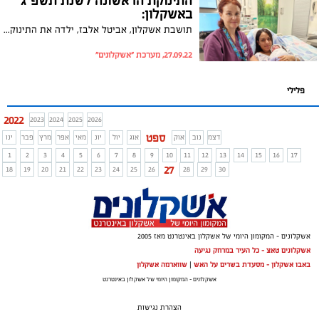
התינוקת הראשונה לשנת תשפ"ג
באשקלון:
תושבת אשקלון, אביטל אלבז, ילדה את התינוקת הראשונה לשנת תשפ"ג בבית החולים ברזילי בעיר
27.09.22, מערכת "אשקלונים"
פלילי
2022
2023
2024
2025
2026
ספט
דצמ
נוב
אוק
אוג
יול
יונ
מאי
אפר
מרץ
פבר
ינו
1
2
3
4
5
6
7
8
9
10
11
12
13
14
15
16
17
27
18
19
20
21
22
23
24
25
26
28
29
30
אשקלונים - המקומון היומי של אשקלון באינטרנט מאז 2005
אשקלונים טאצ - כל העיר במרחק נגיעה
באבו אשקלון - מסעדת בשרים על האש
|
שווארמה אשקלון
אשקלונים - המקומון היומי של אשקלון באינטרנט
הצהרת נגישות