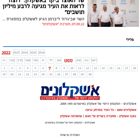
שר האוצר ביקר באשקלון: "רוצה
לראות את העיר מגיעה לרבע מיליון
תושבים"
השר אביגדור ליברמן הגיע לאשקלון במסגרת אירוע לציון 50 שנות פעילות של קבוצת "פח תעש" באזור התעשייה הדרומי כשהוא שופע אופטימיות: "אם תהיה יציבות שלטונית, אין שום סיבה שתוך 4-5 שנים לא נעבור גם את שוויץ"
07.09.22, מערכת "אשקלונים"
פלילי
2022
2023
2024
2025
2026
ספט
דצמ
נוב
אוק
אוג
יול
יונ
מאי
אפר
מרץ
פבר
ינו
7
1
2
3
4
5
6
8
9
10
11
12
13
14
15
16
17
18
19
20
21
22
23
24
25
26
27
28
29
30
אשקלונים - המקומון היומי של אשקלון באינטרנט מאז 2005
אשקלונים טאצ - כל העיר במרחק נגיעה
באבו אשקלון - מסעדת בשרים על האש
|
שווארמה אשקלון
אשקלונים - המקומון היומי של אשקלון באינטרנט
הצהרת נגישות