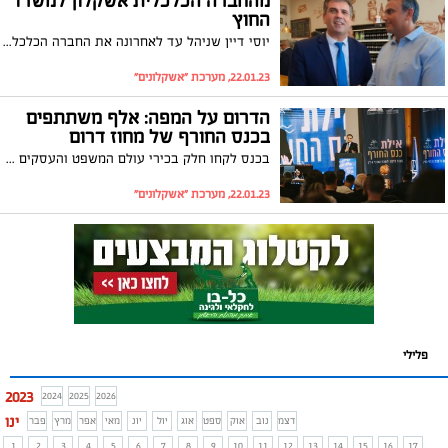
מהחברה הכלכלית אשקלון למשרד
החוץ
יוסי דיין שניהל עד לאחרונה את החברה הכלכלית באשקלון צפוי להתמנות לתפקיד בכיר בהרבה – המשנה למנכ"ל משרד החוץ. זוהי הפעם הראשונה בה אדם שאינו דיפלומט ממונה לתפקיד כה בכיר
22.01.23, מערכת "אשקלונים"
הדרום על המפה: אלף משתתפים
בכנס החורף של מחוז דרום
בכנס לקחו חלק בכירי עולם המשפט והעסקים והתקיימו במהלכו פאנלים מקצועיים, הופעות ענק והרצאות עם דמויות מעוררות השראה. מי שעומד מאחורי הכנס הוא עו"ד אלעד דנוך, ראש מחוז דרום בלשכת עורכי הדין: "אנחנו כאן מתוך תחושת שליחות אמיתית, הצלחנו לטעת שורשים עמוקים בכל רחבי הדרום"
22.01.23, מערכת "אשקלונים"
פלילי
2023
2024
2025
2026
ינו
דצמ
נוב
אוק
ספט
אוג
יול
יונ
מאי
אפר
מרץ
פבר
1
2
3
4
5
6
7
8
9
10
11
12
13
14
15
16
17