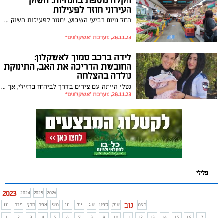
הקלה נוספת בהנחיות: השוק
העירוני חוזר לפעילות
החל מיום רביעי השבוע, יחזור לפעילות השוק העירוני באשקלון שהיה סגור מאז פרוץ המלחמה. בשוק יוכלו לבקר עד 200 קונים יחד
28.11.23, מערכת "אשקלונים"
לידה ברכב סמוך לאשקלון:
החובשת הדריכה את האב, התינוקת
נולדה בהצלחה
נטלי הייתה עם צירים בדרך לביה"ח ברזילי, אך הם התגברו מעבר למצופה. שיראל, חובשת מוקד 101 של מד״א, הדריכה את האב דור טלפונית במהלך הלידה והוא יילד את אשתו ברכבם סמוך לאשקלון. השבוע השתיים נפגשו
28.11.23, מערכת "אשקלונים"
פלילי
2023
2024
2025
2026
נוב
דצמ
אוק
ספט
אוג
יול
יונ
מאי
אפר
מרץ
פבר
ינו
1
2
3
4
5
6
7
8
9
10
11
12
13
14
15
16
17