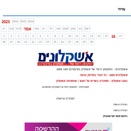
פלילי
2023
2024
2025
2026
אפר
דצמ
נוב
אוק
ספט
אוג
יול
יונ
מאי
מרץ
פבר
ינו
16
1
2
3
4
5
6
7
8
9
10
11
12
13
14
15
17
18
19
20
21
22
23
24
25
26
27
28
29
30
אשקלונים - המקומון היומי של אשקלון באינטרנט מאז 2005
אשקלונים טאצ - כל העיר במרחק נגיעה
באבו אשקלון - מסעדת בשרים על האש
|
שווארמה אשקלון
אשקלונים - המקומון היומי של אשקלון באינטרנט
הצהרת נגישות
הצהרת נגישות
הצהרת נגישות
גלובוס סנטר חוף אשקלון