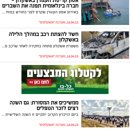
אסון קריסת העגורן באשקלון –
חברה בינלאומית תפנה את השברים
באירוע אסון העגורן שקרס לפני כחודש במזח תחנת הכוח רוטנברג שבאשקלון, מצא את מותו נפתלי אדרי ז״ל, גמלאי חברת החשמל וניר דקל, עובד החברה מפעיל העגורן, עדיין נעדר. חברת "מגנוס" המתמחה באיתור נעדרים נשכרה על ידי החברה על מנת שתסייע בחיפושים אחריו
16.04.23, מערכת "אשקלונים"
חשד להצתת רכב במהלך הלילה
באשקלון
משטרת אשקלון פתחה בחקירה לאחר שרכב פרטי עלה באש ברחוב גדעון בעיר במהלך הלילה. אחד מכיווני החקירה הוא שמדובר בהצתה, טרם נעצרו חשודים
16.04.23, מערכת "אשקלונים"
ממשיכים את המסורת: גם השנה
רצים לזכר הנופלים
ביום הזיכרון הקרוב יתקיים זו השנה השלישית ברציפות מירוץ לזכר הנופלים במערכות ישראל ונפגעי פעולות האיבה. המירוץ שמתאים לכל הגילאים יתקיים בקו החוף צפונית למלון הרלינגטון: "הם רצו בשבילנו - עכשיו תורנו לרוץ לזכרם"
16.04.23, מערכת "אשקלונים"