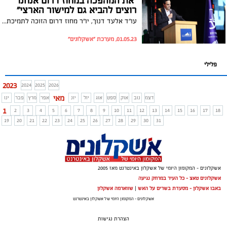
"את המהפכה במחוז דרום אנחנו
רוצים להביא גם למישור הארצי"
עו"ד אלעד דנוך, יו"ר מחוז דרום הזוכה לתמיכת אלפי עורכי דין הכריז לאחרונה כי יתמודד בבחירות שיתקיימו ביוני 2023 על קדנציה נוספת ויעמוד בראש סיעה למועצה הארצית, הגוף המבצע של לשכת עורכי הדין. דנוך: "הצלחנו לטעת שורשים עמוקים ולגעת בלבבות, עובדים מסביב לשעון עבור ציבור עורכי הדין"
01.05.23, מערכת "אשקלונים"
פלילי
2023
2024
2025
2026
מאי
דצמ
נוב
אוק
ספט
אוג
יול
יונ
אפר
מרץ
פבר
ינו
1
2
3
4
5
6
7
8
9
10
11
12
13
14
15
16
17
18
19
20
21
22
23
24
25
26
27
28
29
30
31
אשקלונים - המקומון היומי של אשקלון באינטרנט מאז 2005
אשקלונים טאצ - כל העיר במרחק נגיעה
באבו אשקלון - מסעדת בשרים על האש
|
שווארמה אשקלון
אשקלונים - המקומון היומי של אשקלון באינטרנט
הצהרת נגישות