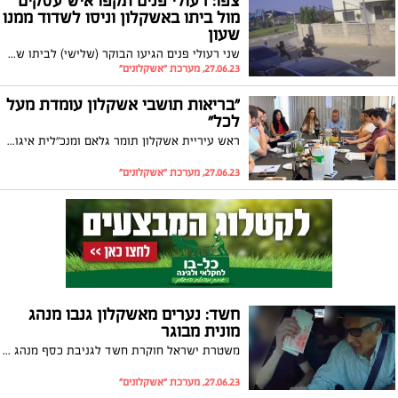
צפו: רעולי פנים תקפו איש עסקים
מול ביתו באשקלון וניסו לשדוד ממנו
שעון
שני רעולי פנים הגיעו הבוקר (שלישי) לביתו של תושב אשקלון בשכונת ברנע. הם ארבו לו כשניסה להיכנס למכוניתו וניסו לשדוד ממנו שעון יוקרתי
27.06.23, מערכת "אשקלונים"
"בריאות תושבי אשקלון עומדת מעל
לכל"
ראש עיריית אשקלון תומר גלאם ומנכ"לית איגוד ערים לאיכות הסביבה נפת אשקלון נפגשו עם ארגוני הסביבה ודנו באתגרים הסביבתיים בעיר אשקלון ובעשייה המשותפת למען שמירה על איכות החיים ובריאותם של התושבים
27.06.23, מערכת "אשקלונים"
חשד: נערים מאשקלון גנבו מנהג
מונית מבוגר
משטרת ישראל חוקרת חשד לגניבת כסף מנהג מונית בן 82 מאשקלון ע"י חבורת נערים. שני צעירים בגילאי 17 ו -19 עוכבו לחקירה בעקבות סרטון שהופץ ברשת. בצעד אצילי החליט הנהג למחול להם על מנת שלא לפגוע בעתידם
27.06.23, מערכת "אשקלונים"