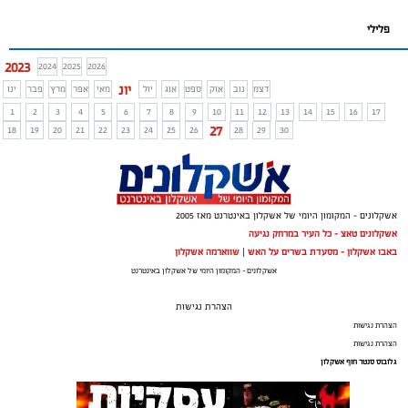
פלילי
2023
2024
2025
2026
יונ
דצמ
נוב
אוק
ספט
אוג
יול
מאי
אפר
מרץ
פבר
ינו
1
2
3
4
5
6
7
8
9
10
11
12
13
14
15
16
17
27
18
19
20
21
22
23
24
25
26
28
29
30
אשקלונים - המקומון היומי של אשקלון באינטרנט מאז 2005
אשקלונים טאצ - כל העיר במרחק נגיעה
באבו אשקלון - מסעדת בשרים על האש
|
שווארמה אשקלון
אשקלונים - המקומון היומי של אשקלון באינטרנט
הצהרת נגישות
הצהרת נגישות
הצהרת נגישות
גלובוס סנטר חוף אשקלון