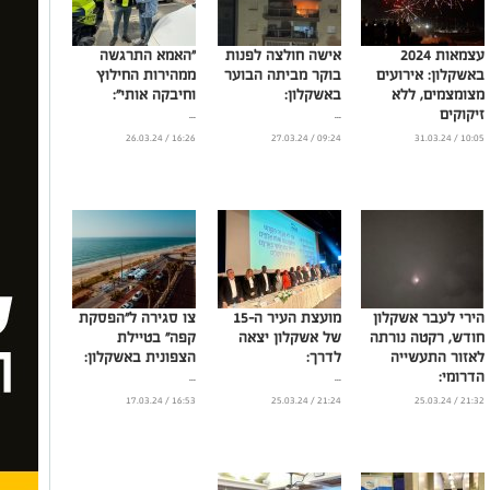
עצמאות 2024
אישה חולצה לפנות
"האמא התרגשה
באשקלון: אירועים
בוקר מביתה הבוער
ממהירות החילוץ
מצומצמים, ללא
באשקלון:
וחיבקה אותי":
זיקוקים
...
...
...
16:26 / 26.03.24
09:24 / 27.03.24
10:05 / 31.03.24
הירי לעבר אשקלון
מועצת העיר ה-15
צו סגירה ל"הפסקת
חודש, רקטה נורתה
של אשקלון יצאה
קפה" בטיילת
לאזור התעשייה
לדרך:
הצפונית באשקלון:
הדרומי:
...
...
...
16:53 / 17.03.24
21:24 / 25.03.24
21:32 / 25.03.24