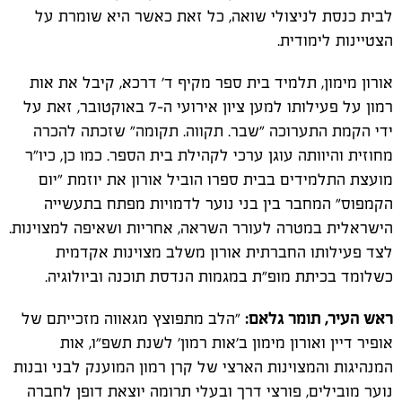
לבית כנסת לניצולי שואה, כל זאת כאשר היא שומרת על
הצטיינות לימודית.
אורון מימון, תלמיד בית ספר מקיף ד' דרכא, קיבל את אות
רמון על פעילותו למען ציון אירועי ה-7 באוקטובר, זאת על
ידי הקמת התערוכה "שבר. תקווה. תקומה" שזכתה להכרה
מחוזית והיוותה עוגן ערכי לקהילת בית הספר. כמו כן, כיו"ר
מועצת התלמידים בבית ספרו הוביל אורון את יוזמת "יום
הקמפוס" המחבר בין בני נוער לדמויות מפתח בתעשייה
הישראלית במטרה לעורר השראה, אחריות ושאיפה למצוינות.
לצד פעילותו החברתית אורון משלב מצוינות אקדמית
כשלומד בכיתת מופ"ת במגמות הנדסת תוכנה וביולוגיה.
ראש העיר, תומר גלאם:
"הלב מתפוצץ מגאווה מזכייתם של
אופיר דיין ואורון מימון ב׳אות רמון׳ לשנת תשפ״ו, אות
המנהיגות והמצוינות הארצי של קרן רמון המוענק לבני ובנות
נוער מובילים, פורצי דרך ובעלי תרומה יוצאת דופן לחברה