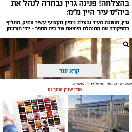
בהצלחה! פנינה גרין נבחרה לנהל את
ביה"ס עיר היין מ"מ:
גרין, תושבת העיר ובעלת ניסיון מקצועי עשיר וותיק, תחליף
בתפקידה את המנהלת היוצאת של בית הספר – יוכי תורג'מן
קרא עוד
אשקלונים - המקומון היומי של אשקלון באינטרנט
אולי יעניין אותך גם