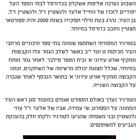
השבוע נערכה אליפות אשקלון בכדורסל לבתי הספר העל
יסודיים לזכרו של החייל אלעד ולנשטיין ז"ל. ולנשטיין ז"ל,
בן העיר, נהרג בעת מילוי תפקידו בשנת 2000 והיה ספורטאי
מצטיין וחובב כדורסל במיוחד.
בטורניר המסורתי השתתפו שמונה בתי ספר תיכוניים מרחבי
העיר מכיתות ט ועד י"ב כאשר לשלב הגמר עלו הקבוצות
ממקיף אורט עירוני א' ובית הספר סילבר. לאחר גמר מותח
במיוחד, שכלל תצוגת יכולת מרשימה של השחקנים, זכתה
הקבוצה ממקיף אורט עירוני א׳ בתואר הנכסף לאחר שגברה
על הקבוצה השנייה.
הטורניר נערך באולם הספורט אגמים במעמד סגן ראש העיר
הממונה על הספורט, שי עמירה, אביו של אלעד ז"ל עוזי
ולנשטיין ובני משפחה שהגיעו לטורניר ולקחו חלק בהענקת
הגביעים למשתתפים.