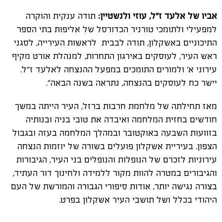
אביו של אלעד ז"ל, עוזי ולנשטיין:
תודה ענקית והוקרה
למפעילי ולתומכי טורניר הכדורסל של אליפות בתי הספר
התיכוניים באשקלון, תודה לבבית לראשות העירייה, לסגני
ראש העיר, לעוסקים באירגון התחרות, למנהלת אורט מקיף
עירוני א' ולמורים התומכים במפעל ההנצחה לאלעד ז"ל.
יישר כח לעוסקים בהנצחה, נתראה בשנה הבאה".
מאז תחילתה של מלחמת חרבות ברזל, העיר הייתה במשך
חודשים בחזית המלחמה ואיבדה את טובי בניה ובנותיה
בזוועות השבעה באוקטובר ובמהלך המלחמה בעזה ובגבול
הצפון. בעיריית אשקלון פועלים בשורה של יוזמות הנצחה
עירוניות לזכרם של הנופלות והנופלים בני העיר, הגיבורות
והגיבורים במטרה להוות מקור ללמידה ולחינוך דור העתיד,
בצורה נגישה יותר, אודות סיפורי הגבורה והמורשת של העם
היהודי בכלל ושל תושבי העיר אשקלון בפרט.