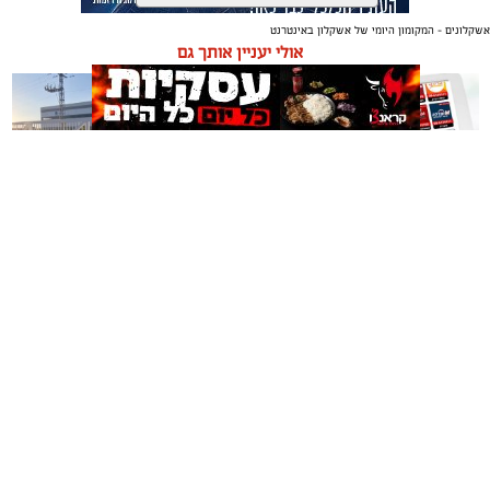
קרא עוד
אשקלונים - המקומון היומי של אשקלון באינטרנט
תגים:
מוזיקה
,
הקונסרבטוריון
אולי יעניין אותך גם
עיריית אשקלון מזמינה ילדים, בני נוער ותושבי העיר
להצטרף לקונסרבטוריון העירוני אשקלון ולהירשם לשנת
הלימודים תשפ"ז (2026-2027), עם מגוון מסלולי לימוד
מקצועיים המאפשרים לפתח כישרון מוזיקלי, לרכוש ידע
וכלים ולהתקדם בעולם המוזיקה.
משלוחים באשקלון כל העסקים
תיקון והתקנה שערים חשמליים
הקונסרבטוריון מציע לימודים במגוון רחב של כלי נגינה,
במקום אחד
בדרום
שיעורי תורת המוזיקה, השתתפות בהרכבים ובהופעות לאורך
השנה וכן הכנה לבגרות במוזיקה. הלימודים מועברים על ידי
צוות מורים מקצועי ומנוסה, באווירה מעשירה ומעודדת יצירה
והתפתחות אישית.