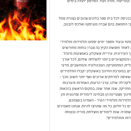
קונדיטור, מורה ועוד. הסרטון יועלה בימים
 בכניסה לכל בית ספר בלונים צהובים בצורת סמל
 החמאס, בהם אברה מנגיסטו ואלכס לובנוב,
תח ובעוד מספר ימים יפסעו תלמידות ותלמידי
ת לאחר חופשת הקיץ בה צברו כוחות מחודשים
העירונית. עיריית אשקלון, באמצעות מינהל
 והמקצועיים ביותר להצלחה שלהם, לכל אורך
לית, המתמטיקה, הטכנולוגיה והמחשבים, מדעי
ים, במערכת החינוך באשקלון יקבלו התלמידים
שאיפה למרחקים ארוכים ואף יותר חשוב מכך –
לקהילה שלנו, ערכי הרעות, האחדות והערבות
 מחזיקה, שנה אחר שנה, במקום הראשון בזכאות
נוך מצטיינת הן מבחינה לימודית ופדגוגית והן
מידות ותלמידי העיר - האמינו בעצמכם,
 כל חלום, כל מה שתרצו להיות. אנחנו מאמינים
תהיה שנת לימודים מוצלחת, פוריה ובטוחה
דות והתלמידים".