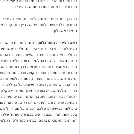
כמו טייס וטייס קרב, יזם הייטק, מפתח סטארט-אפ, 
הקרובים ברשתות החברתיות של העירייה.
כמו כן, ביום פתיחת שנת הלימודים, תציב העירייה
המודעות לחטופות ולחטופים שעדיין מוחזקים בשבי
תושבי אשקלון.
ראש העירייה, תומר גלאם
: "שנת לימודים חדשה בפ
העיר לתוך בתי הספר וגני הילדים, חלקם יעשו זא
ולחלקם זאת תהיה הפעם הראשונה במערכת החינוך 
חינוך, תעמיד לרשות התלמידים את הכלים הטובים
הדרך, באמצעות תוכניות פורצות דרך בתחומי האנג
הים וחיזוק החוסן. מעבר למקצועות הלימוד הקבוע
שיעור חשוב בהגשמה עצמית, בחתירה למצוינות, ב
הם יקבלו שיעור בערכים החשובים כל כך לחברה ו
ההדדית. לצד הזכייה בפרס החינוך הארצי, אשקלון
לתעודת בגרות חברתית. כך, אנחנו יוצרים מערכת חי
מבחינה ערכית וחברתית. יש לנו רק בקשה אחת מתל
ביכולות ובכישורים שלכם לכבוש כל מטרה ולהגשים
בכל אחת ואחד מכם ורואים בכם את העתיד שלנו. ש
לצוותים החינוכיים בגנים ובבתי הספר ולכל התלמי