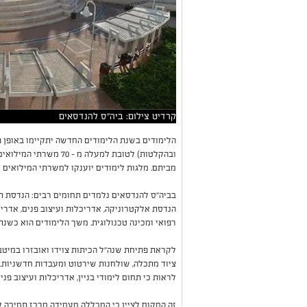
קרדיט צילום: ביה"ס להנדסאים
הלימודים בשנת הלימודים החדשה יתקיימו באופן פר
מביתם. מלגות לימודים יוענקו למשרתי המילואים וצו
בביה"ס להנדסאים נלמדים תחומים רבים: הנדסת תו
הנדסת אלקטרוניקה, אדריכלות ועיצוב פנים, אדריכ
רפואי ומכינה טכנולוגית. משך הלימודים הוא כשנת
לקראת פתיחת שנה"ל הכיתות צוידו ואובזרו במיטב 
ציוד מתכלה, שולחנות שירטוט ומעבדות חדשניות. 
לראות כי תחום לימודי בניין, אדריכלות ועיצוב פנ
זה המקום לציין כי המכללה מעמידה מרכז תמיכה ל