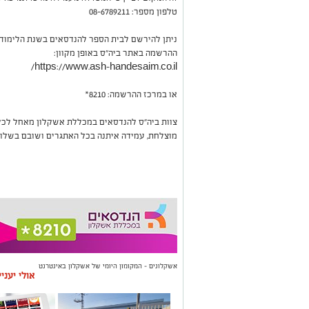
טלפון מספר: 08-6789211
ניתן להירשם לבית הספר להנדסאים בשנת הלימודים הקרו
ההרשמה באתר ביה"ס באופן מקוון:
https://www.ash-handesaim.co.il/
או במרכז ההרשמה: 8210*
צוות ביה"ס להנדסאים במכללת אשקלון מאחל לכל
מוצלחת, עמידה איתנה בכל האתגרים ושובם בשלום
אשקלונים - המקומון היומי של אשקלון באינטרנט
אולי יעני