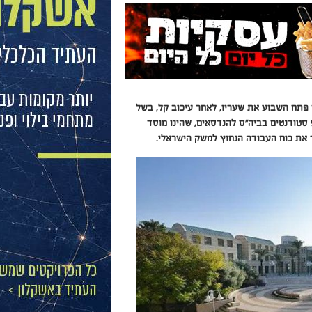
פתח השבוע את שעריו, לאחר עיכוב קל, בשל
המלחמה. בשנת הלימודים החדשה ילמדו כ-900 סטודנטים בביה"ס להנדסאים, שהינו מוסד