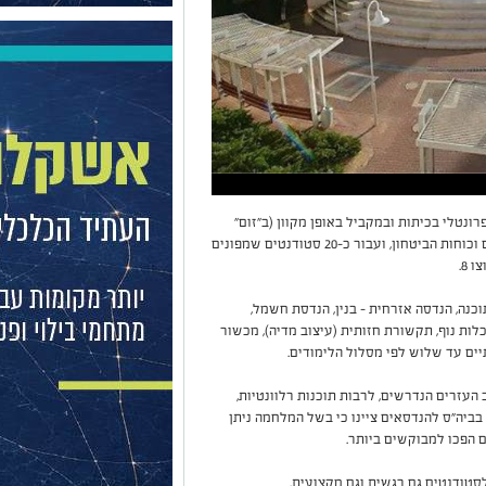
ונטלי בכיתות ובמקביל באופן מקוון (ב"זום"
ובהקלטות) לטובת למעלה מ - 70 משרתי המילואים וכוחות הביטחון, ועבור כ-20 סטודנטים שמפונים
 8.
כנה, הנדסה אזרחית - בנין, הנדסת חשמל,
לות נוף, תקשורת חזותית (עיצוב מדיה), מכשור
יים עד שלוש לפי מסלול הלימודים.
העזרים הנדרשים, לרבות תוכנות רלוונטיות,
בביה"ס להנדסאים ציינו כי בשל המלחמה ניתן
ים הפכו למבוקשים ביותר.
סטודנטים גם רגשית וגם מקצועית.