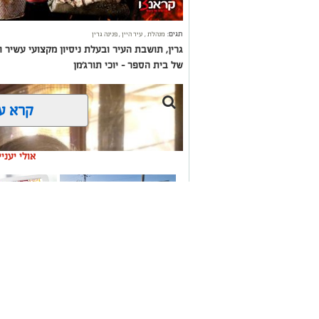
תגים:
מנהלת
,
עיר היין
,
פנינה גרין
גרין, תושבת העיר ובעלת ניסיון מקצועי עשיר
של בית הספר – יוכי תורג'מן
קרא ע
אולי יעני
תיקון והתקנה שערים
משלוחים בא
חשמליים בדרום
העסקים במק