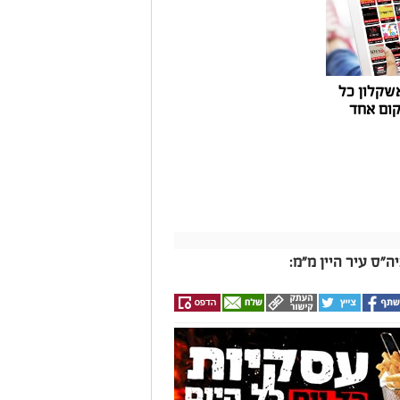
שקלון כל
ום אחד
"ס עיר היין מ"מ: